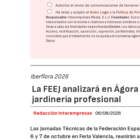
Autorizo el envío de comunicaciones de terceros 
He leído y acepto el
Aviso Legal
y la
Política de Pr
Responsable:
Interempresas Media, S.L.U.
Finalidades:
Suscri
relacionados con la misma o relativos a intereses similares 
llevar a cabo las finalidades especificadas
Cesión:
Los datos p
Acceso, rectificación, oposición, supresión, portabilidad, l
considera que el tratamiento no se ajusta a la normativa vige
Datos
Iberflora 2026
La FEEJ analizará en Ágora
jardinería profesional
Redacción Interempresas
06/08/2026
Las Jornadas Técnicas de la Federación Españ
6 y 7 de octubre en Feria Valencia, reunirán