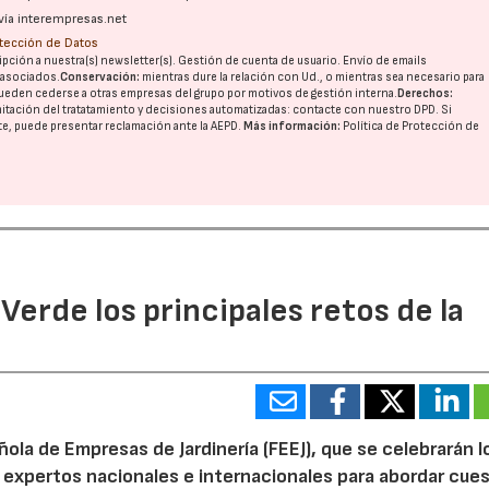
vía interempresas.net
otección de Datos
pción a nuestra(s) newsletter(s). Gestión de cuenta de usuario. Envío de emails
o asociados.
Conservación:
mientras dure la relación con Ud., o mientras sea necesario para
ueden cederse a otras
empresas del grupo
por motivos de gestión interna.
Derechos:
imitación del tratatamiento y decisiones automatizadas:
contacte con nuestro DPD
. Si
nte, puede presentar reclamación ante la
AEPD
.
Más información:
Política de Protección de
 Verde los principales retos de la
16/07/2026
30/07/2026
ola de Empresas de Jardinería (FEEJ), que se celebrarán l
 a expertos nacionales e internacionales para abordar cue