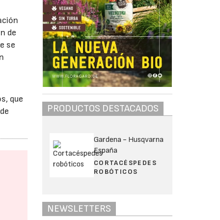
ación
ón de
ue se
ón
s, que
PRODUCTOS DESTACADOS
 de
Gardena - Husqvarna
España
CORTACÉSPEDES
ROBÓTICOS
NEWSLETTERS