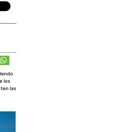
ciendo
e los
iten las