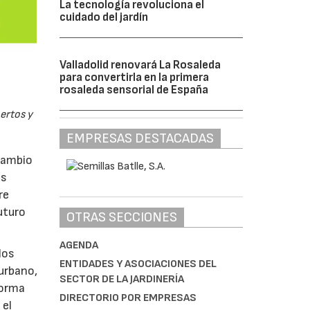
La tecnología revoluciona el
cuidado del jardín
Valladolid renovará La Rosaleda
para convertirla en la primera
rosaleda sensorial de España
pertos y
EMPRESAS DESTACADAS
rcambio
as
re
uturo
OTRAS SECCIONES
AGENDA
los
ENTIDADES Y ASOCIACIONES DEL
 urbano,
SECTOR DE LA JARDINERÍA
 forma
DIRECTORIO POR EMPRESAS
 el