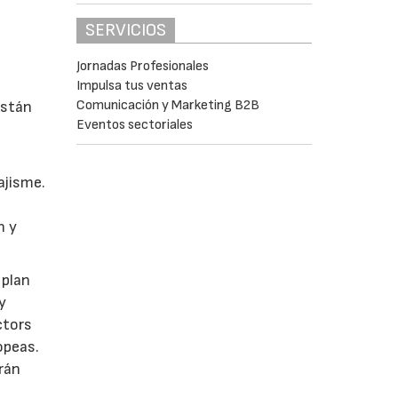
SERVICIOS
Jornadas Profesionales
Impulsa tus ventas
Comunicación y Marketing B2B
están
Eventos sectoriales
ajisme.
n y
 plan
y
ctors
opeas.
rán