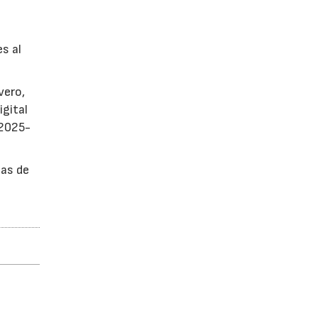
es al
vero,
igital
 2025-
sas de