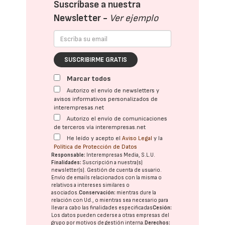
Suscríbase a nuestra
Newsletter -
Ver ejemplo
SUSCRIBIRME GRATIS
Marcar todos
Autorizo el envío de newsletters y
avisos informativos personalizados de
interempresas.net
Autorizo el envío de comunicaciones
de terceros vía interempresas.net
He leído y acepto el
Aviso Legal
y la
Política de Protección de Datos
Responsable:
Interempresas Media, S.L.U.
Finalidades:
Suscripción a nuestra(s)
newsletter(s). Gestión de cuenta de usuario.
Envío de emails relacionados con la misma o
relativos a intereses similares o
asociados.
Conservación:
mientras dure la
relación con Ud., o mientras sea necesario para
llevar a cabo las finalidades especificadas
Cesión:
Los datos pueden cederse a otras
empresas del
grupo
por motivos de gestión interna.
Derechos: