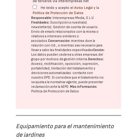
de terceros vía interempresas.net
He leído y acepto el
Aviso Legal
y la
Política de Protección de Datos
Responsable:
Interempresas Media, S.L.U.
Finalidades:
Suscripción a nuestra(s)
newsletter(s). Gestión de cuenta de usuario.
Envío de emails relacionados con la misma o
relativos a intereses similares o
asociados.
Conservación:
mientras dure la
relación con Ud., o mientras sea necesario para
llevar a cabo las finalidades especificadas
Cesión:
Los datos pueden cederse a otras
empresas del
grupo
por motivos de gestión interna.
Derechos:
Acceso, rectificación, oposición, supresión,
portabilidad, limitación del tratatamiento y
decisiones automatizadas:
contacte con
nuestro DPD
. Si considera que el tratamiento no
se ajusta a la normativa vigente, puede presentar
reclamación ante la
AEPD
.
Más información:
Política de Protección de Datos
Equipamiento para el mantenimiento
de jardines