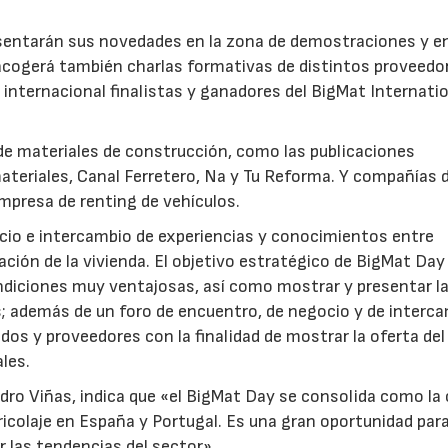
esentarán sus novedades en la zona de demostraciones y e
 acogerá también charlas formativas de distintos proveedo
 internacional finalistas y ganadores del BigMat Internati
de materiales de construcción, como las publicaciones
materiales, Canal Ferretero, Na y Tu Reforma. Y compañías 
mpresa de renting de vehículos.
cio e intercambio de experiencias y conocimientos entre
tación de la vivienda. El objetivo estratégico de BigMat Day
ndiciones muy ventajosas, así como mostrar y presentar l
; además de un foro de encuentro, de negocio y de interc
os y proveedores con la finalidad de mostrar la oferta del
les.
16/07/2026
30/07/2026
dro Viñas, indica que «el BigMat Day se consolida como la 
bricolaje en España y Portugal. Es una gran oportunidad par
 las tendencias del sector».