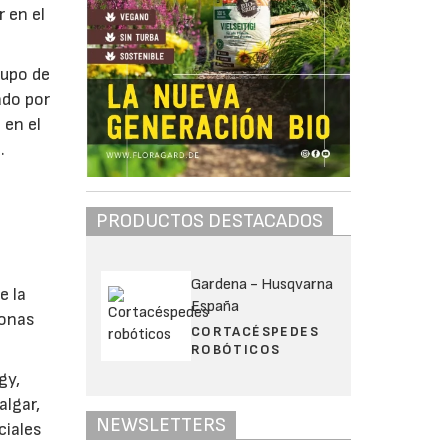
r en el
rupo de
ado por
 en el
.
PRODUCTOS DESTACADOS
s
Gardena - Husqvarna
e la
España
zonas
CORTACÉSPEDES
ROBÓTICOS
gy,
algar,
NEWSLETTERS
ciales