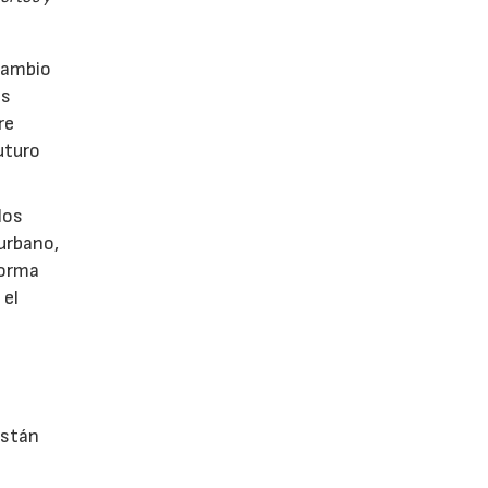
rcambio
as
re
uturo
los
 urbano,
 forma
 el
están