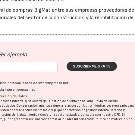
tral de compras BigMat entre sus empresas proveedoras de
onales del sector de la construcción y la rehabilitación de 
Ver ejemplo
SUSCRIBIRME GRATIS
ativos personalizados de interempresas.net
vía interempresas.net
otección de Datos
pción a nuestra(s) newsletter(s). Gestión de cuenta de usuario. Envío de emails
o asociados.
Conservación:
mientras dure la relación con Ud., o mientras sea necesario para
ueden cederse a otras
empresas del grupo
por motivos de gestión interna.
Derechos:
imitación del tratatamiento y decisiones automatizadas:
contacte con nuestro DPD
. Si
nte, puede presentar reclamación ante la
AEPD
.
Más información:
Política de Protección de