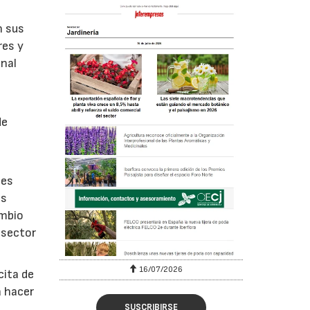
n sus
res y
onal
de
 es
as
ambio
 sector
16/07/2026
cita de
a hacer
SUSCRIBIRSE