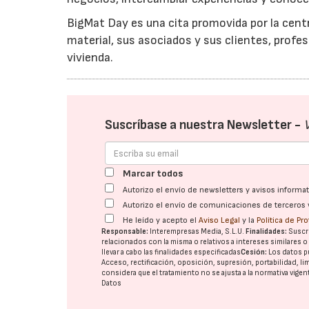
BigMat Day es una cita promovida por la cen
material, sus asociados y sus clientes, profesi
vivienda.
Suscríbase a nuestra Newsletter -
Marcar todos
Autorizo el envío de newsletters y avisos inform
Autorizo el envío de comunicaciones de terceros 
He leído y acepto el
Aviso Legal
y la
Política de Pr
Responsable:
Interempresas Media, S.L.U.
Finalidades:
Suscri
relacionados con la misma o relativos a intereses similares 
llevar a cabo las finalidades especificadas
Cesión:
Los datos p
Acceso, rectificación, oposición, supresión, portabilidad, l
considera que el tratamiento no se ajusta a la normativa vige
Datos