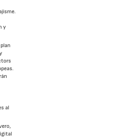
ajisme.
n y
 plan
y
ctors
opeas.
rán
es al
vero,
igital