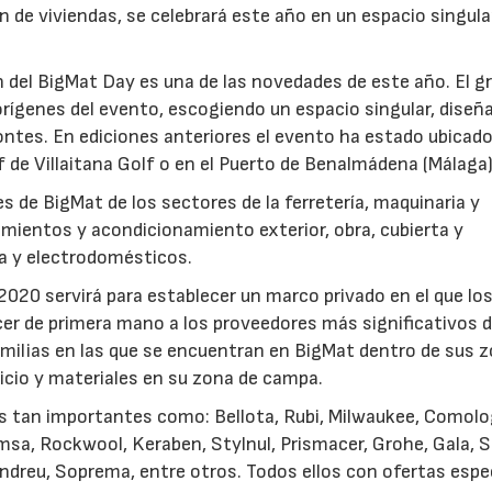
ón de viviendas, se celebrará este año en un espacio singula
ón del BigMat Day es una de las novedades de este año. El g
 orígenes del evento, escogiendo un espacio singular, diseñ
ntes. En ediciones anteriores el evento ha estado ubicado
 de Villaitana Golf o en el Puerto de Benalmádena (Málaga)
 de BigMat de los sectores de la ferretería, maquinaria y
imientos y acondicionamiento exterior, obra, cubierta y
a y electrodomésticos.
020 servirá para establecer un marco privado en el que lo
er de primera mano a los proveedores más significativos d
amilias en las que se encuentran en BigMat dentro de sus 
vicio y materiales en su zona de campa.
 tan importantes como: Bellota, Rubi, Milwaukee, Comolo
amsa, Rockwool, Keraben, Stylnul, Prismacer, Grohe, Gala, S
 Andreu, Soprema, entre otros. Todos ellos con ofertas espe