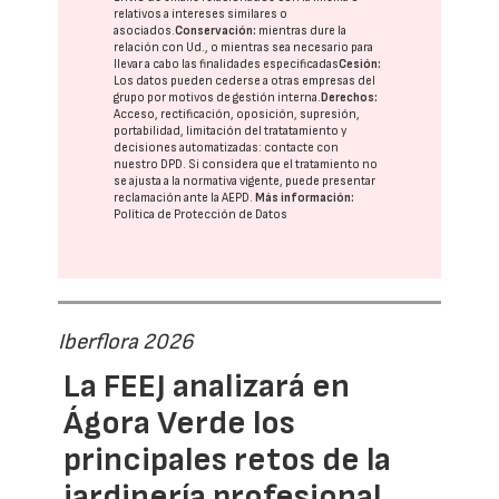
relativos a intereses similares o
asociados.
Conservación:
mientras dure la
relación con Ud., o mientras sea necesario para
llevar a cabo las finalidades especificadas
Cesión:
Los datos pueden cederse a otras
empresas del
grupo
por motivos de gestión interna.
Derechos:
Acceso, rectificación, oposición, supresión,
portabilidad, limitación del tratatamiento y
decisiones automatizadas:
contacte con
nuestro DPD
. Si considera que el tratamiento no
se ajusta a la normativa vigente, puede presentar
reclamación ante la
AEPD
.
Más información:
Política de Protección de Datos
Iberflora 2026
La FEEJ analizará en
Ágora Verde los
principales retos de la
jardinería profesional