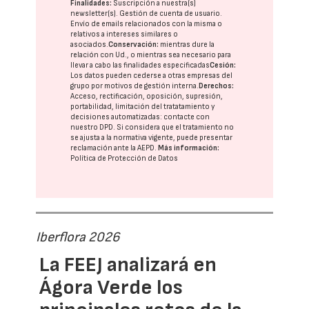
Finalidades:
Suscripción a nuestra(s)
newsletter(s). Gestión de cuenta de usuario.
Envío de emails relacionados con la misma o
relativos a intereses similares o
asociados.
Conservación:
mientras dure la
relación con Ud., o mientras sea necesario para
llevar a cabo las finalidades especificadas
Cesión:
Los datos pueden cederse a otras
empresas del
grupo
por motivos de gestión interna.
Derechos:
Acceso, rectificación, oposición, supresión,
portabilidad, limitación del tratatamiento y
decisiones automatizadas:
contacte con
nuestro DPD
. Si considera que el tratamiento no
se ajusta a la normativa vigente, puede presentar
reclamación ante la
AEPD
.
Más información:
Política de Protección de Datos
Iberflora 2026
La FEEJ analizará en
Ágora Verde los