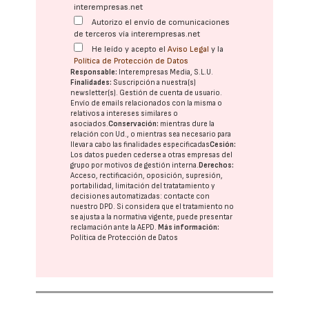
interempresas.net
Autorizo el envío de comunicaciones
de terceros vía interempresas.net
He leído y acepto el
Aviso Legal
y la
Política de Protección de Datos
Responsable:
Interempresas Media, S.L.U.
Finalidades:
Suscripción a nuestra(s)
newsletter(s). Gestión de cuenta de usuario.
Envío de emails relacionados con la misma o
relativos a intereses similares o
asociados.
Conservación:
mientras dure la
relación con Ud., o mientras sea necesario para
llevar a cabo las finalidades especificadas
Cesión:
Los datos pueden cederse a otras
empresas del
grupo
por motivos de gestión interna.
Derechos:
Acceso, rectificación, oposición, supresión,
portabilidad, limitación del tratatamiento y
decisiones automatizadas:
contacte con
nuestro DPD
. Si considera que el tratamiento no
se ajusta a la normativa vigente, puede presentar
reclamación ante la
AEPD
.
Más información:
Política de Protección de Datos