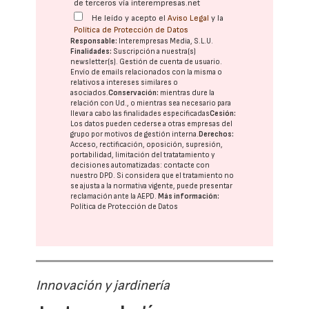
de terceros vía interempresas.net
He leído y acepto el
Aviso Legal
y la
Política de Protección de Datos
Responsable:
Interempresas Media, S.L.U.
Finalidades:
Suscripción a nuestra(s)
newsletter(s). Gestión de cuenta de usuario.
Envío de emails relacionados con la misma o
relativos a intereses similares o
asociados.
Conservación:
mientras dure la
relación con Ud., o mientras sea necesario para
llevar a cabo las finalidades especificadas
Cesión:
Los datos pueden cederse a otras
empresas del
grupo
por motivos de gestión interna.
Derechos:
Acceso, rectificación, oposición, supresión,
portabilidad, limitación del tratatamiento y
decisiones automatizadas:
contacte con
nuestro DPD
. Si considera que el tratamiento no
se ajusta a la normativa vigente, puede presentar
reclamación ante la
AEPD
.
Más información:
Política de Protección de Datos
Innovación y jardinería