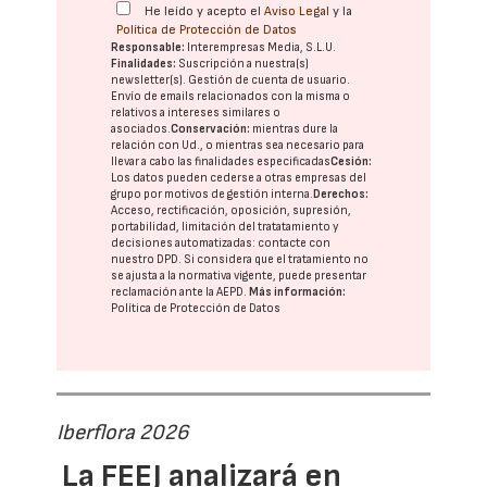
He leído y acepto el
Aviso Legal
y la
Política de Protección de Datos
Responsable:
Interempresas Media, S.L.U.
Finalidades:
Suscripción a nuestra(s)
newsletter(s). Gestión de cuenta de usuario.
Envío de emails relacionados con la misma o
relativos a intereses similares o
asociados.
Conservación:
mientras dure la
relación con Ud., o mientras sea necesario para
llevar a cabo las finalidades especificadas
Cesión:
Los datos pueden cederse a otras
empresas del
grupo
por motivos de gestión interna.
Derechos:
Acceso, rectificación, oposición, supresión,
portabilidad, limitación del tratatamiento y
decisiones automatizadas:
contacte con
nuestro DPD
. Si considera que el tratamiento no
se ajusta a la normativa vigente, puede presentar
reclamación ante la
AEPD
.
Más información:
Política de Protección de Datos
Iberflora 2026
La FEEJ analizará en