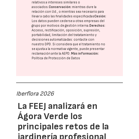
relativos a intereses similares o
asociados.
Conservación:
mientras dure la
relación con Ud., o mientras sea necesario para
llevar a cabo las finalidades especificadas
Cesión:
Los datos pueden cederse a otras
empresas del
grupo
por motivos de gestión interna.
Derechos:
Acceso, rectificación, oposición, supresión,
portabilidad, limitación del tratatamiento y
decisiones automatizadas:
contacte con
nuestro DPD
. Si considera que el tratamiento no
se ajusta a la normativa vigente, puede presentar
reclamación ante la
AEPD
.
Más información:
Política de Protección de Datos
Iberflora 2026
La FEEJ analizará en
Ágora Verde los
principales retos de la
jardinería profesional