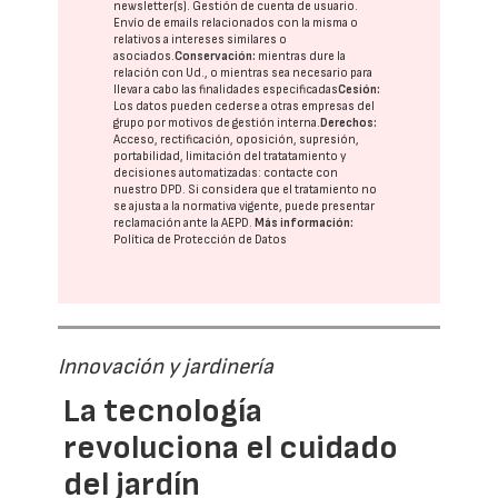
newsletter(s). Gestión de cuenta de usuario.
Envío de emails relacionados con la misma o
relativos a intereses similares o
asociados.
Conservación:
mientras dure la
relación con Ud., o mientras sea necesario para
llevar a cabo las finalidades especificadas
Cesión:
Los datos pueden cederse a otras
empresas del
grupo
por motivos de gestión interna.
Derechos:
Acceso, rectificación, oposición, supresión,
portabilidad, limitación del tratatamiento y
decisiones automatizadas:
contacte con
nuestro DPD
. Si considera que el tratamiento no
se ajusta a la normativa vigente, puede presentar
reclamación ante la
AEPD
.
Más información:
Política de Protección de Datos
Innovación y jardinería
La tecnología
revoluciona el cuidado
del jardín