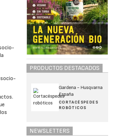
socio-
la
PRODUCTOS DESTACADOS
 socio-
Gardena - Husqvarna
España
uctos.
CORTACÉSPEDES
ue
ROBÓTICOS
los
NEWSLETTERS