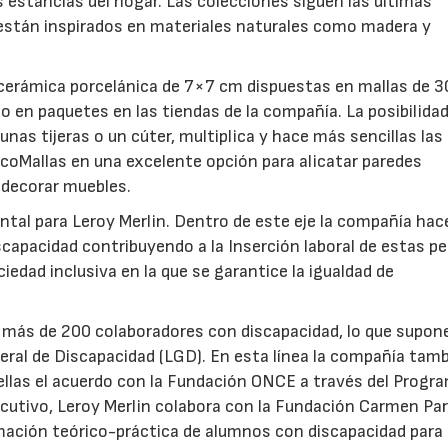
estancias del hogar. Las colecciones siguen las últimas
están inspirados en materiales naturales como madera y
 cerámica porcelánica de 7×7 cm dispuestas en mallas de 
 o en paquetes en las tiendas de la compañía. La posibilida
 unas tijeras o un cúter, multiplica y hace más sencillas las
EcoMallas en una excelente opción para alicatar paredes
, decorar muebles.
ntal para Leroy Merlin. Dentro de este eje la compañía hac
scapacidad contribuyendo a la Inserción laboral de estas p
iedad inclusiva en la que se garantice la igualdad de
más de 200 colaboradores con discapacidad, lo que supon
eneral de Discapacidad (LGD). En esta línea la compañía tam
 ellas el acuerdo con la Fundación ONCE a través del Progr
16/07/2026
30/07/2026
cutivo, Leroy Merlin colabora con la Fundación Carmen Pa
mación teórico-práctica de alumnos con discapacidad para