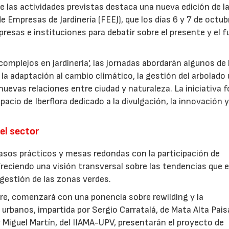
re las actividades previstas destaca una nueva edición de l
 Empresas de Jardinería (FEEJ), que los días 6 y 7 de octub
presas e instituciones para debatir sobre el presente y el f
omplejos en jardinería', las jornadas abordarán algunos de 
la adaptación al cambio climático, la gestión del arbolado
las nuevas relaciones entre ciudad y naturaleza. La iniciativa
acio de Iberflora dedicado a la divulgación, la innovación y
el sector
sos prácticos y mesas redondas con la participación de
freciendo una visión transversal sobre las tendencias que 
a gestión de las zonas verdes.
ubre, comenzará con una ponencia sobre rewilding y la
urbanos, impartida por Sergio Carratalá, de Mata Alta Pais
 Miguel Martín, del IIAMA-UPV, presentarán el proyecto de