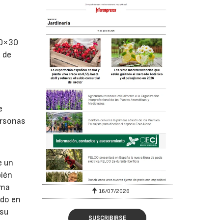
30×30
d de
e
ersonas
e un
bién
ama
16/07/2026
rdo en
 su
SUSCRIBIRSE