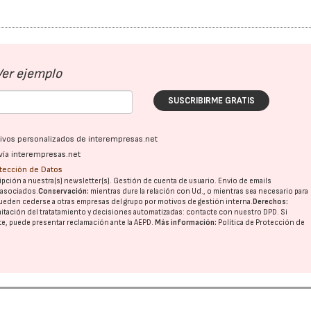
Ver ejemplo
SUSCRIBIRME GRATIS
ativos personalizados de interempresas.net
vía interempresas.net
otección de Datos
pción a nuestra(s) newsletter(s). Gestión de cuenta de usuario. Envío de emails
o asociados.
Conservación:
mientras dure la relación con Ud., o mientras sea necesario para
ueden cederse a otras
empresas del grupo
por motivos de gestión interna.
Derechos:
imitación del tratatamiento y decisiones automatizadas:
contacte con nuestro DPD
. Si
nte, puede presentar reclamación ante la
AEPD
.
Más información:
Política de Protección de