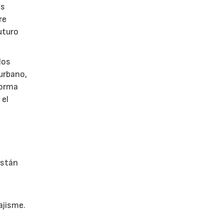
as
re
uturo
los
 urbano,
 forma
 el
están
ajisme.