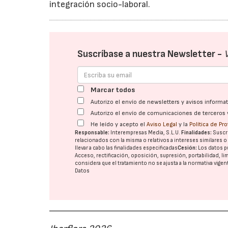
integración socio-laboral.
Suscríbase a nuestra Newsletter -
Marcar todos
Autorizo el envío de newsletters y avisos inform
Autorizo el envío de comunicaciones de terceros 
He leído y acepto el
Aviso Legal
y la
Política de Pr
Responsable:
Interempresas Media, S.L.U.
Finalidades:
Suscri
relacionados con la misma o relativos a intereses similares 
llevar a cabo las finalidades especificadas
Cesión:
Los datos p
Acceso, rectificación, oposición, supresión, portabilidad, l
considera que el tratamiento no se ajusta a la normativa vige
Datos