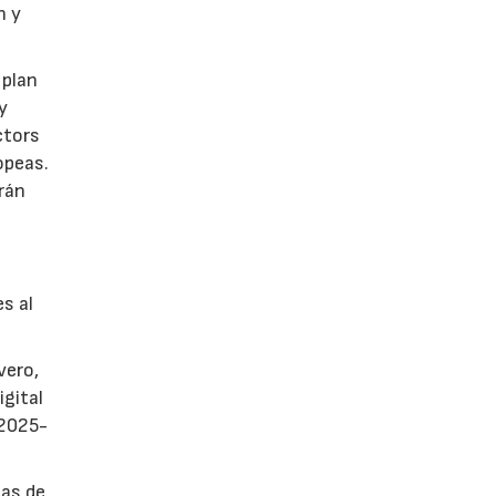
n y
 plan
y
ctors
opeas.
rán
es al
vero,
igital
 2025-
sas de