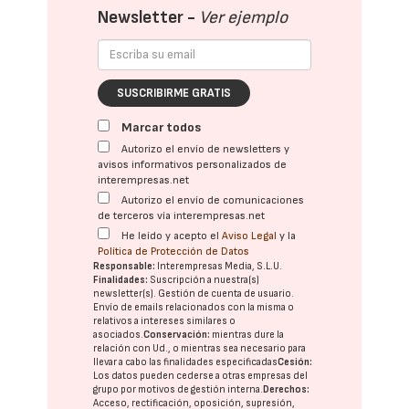
Newsletter -
Ver ejemplo
SUSCRIBIRME GRATIS
Marcar todos
Autorizo el envío de newsletters y
avisos informativos personalizados de
interempresas.net
Autorizo el envío de comunicaciones
de terceros vía interempresas.net
He leído y acepto el
Aviso Legal
y la
Política de Protección de Datos
Responsable:
Interempresas Media, S.L.U.
Finalidades:
Suscripción a nuestra(s)
newsletter(s). Gestión de cuenta de usuario.
Envío de emails relacionados con la misma o
relativos a intereses similares o
asociados.
Conservación:
mientras dure la
relación con Ud., o mientras sea necesario para
llevar a cabo las finalidades especificadas
Cesión:
Los datos pueden cederse a otras
empresas del
grupo
por motivos de gestión interna.
Derechos:
Acceso, rectificación, oposición, supresión,