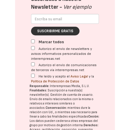
Newsletter -
Ver ejemplo
SUSCRIBIRME GRATIS
Marcar todos
Autorizo el envío de newsletters y
avisos informativos personalizados de
interempresas.net
Autorizo el envío de comunicaciones
de terceros vía interempresas.net
He leído y acepto el
Aviso Legal
y la
Política de Protección de Datos
Responsable:
Interempresas Media, S.L.U.
Finalidades:
Suscripción a nuestra(s)
newsletter(s). Gestión de cuenta de usuario.
Envío de emails relacionados con la misma o
relativos a intereses similares o
asociados.
Conservación:
mientras dure la
relación con Ud., o mientras sea necesario para
llevar a cabo las finalidades especificadas
Cesión:
Los datos pueden cederse a otras
empresas del
grupo
por motivos de gestión interna.
Derechos:
Acceso, rectificación, oposición, supresión,