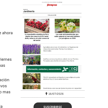
e ahora
viernes
nas
bación
ivos
do mas
16/07/2026
la
SUSCRIBIRSE