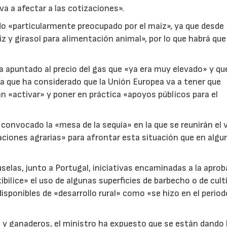
va a afectar a las cotizaciones».
o «particularmente preocupado por el maíz», ya que desde
z y girasol para alimentación animal», por lo que habrá que
 apuntado al precio del gas que «ya era muy elevado» y qu
rma que ha considerado que la Unión Europea va a tener que
 «activar» y poner en práctica «apoyos públicos para el
 convocado la «mesa de la sequía» en la que se reunirán el 
ones agrarias» para afrontar esta situación que en algu
selas, junto a Portugal, iniciativas encaminadas a la apro
ibilice» el uso de algunas superficies de barbecho o de cult
isponibles de «desarrollo rural» como «se hizo en el perio
16/07/2026
30/07/2026
 y ganaderos, el ministro ha expuesto que se están dando 