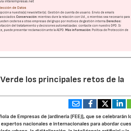
vía interempresas.net
otección de Datos
pción a nuestra(s) newsletter(s). Gestión de cuenta de usuario. Envío de emails
o asociados.
Conservación:
mientras dure la relación con Ud., o mientras sea necesario para
ueden cederse a otras
empresas del grupo
por motivos de gestión interna.
Derechos:
imitación del tratatamiento y decisiones automatizadas:
contacte con nuestro DPD
. Si
nte, puede presentar reclamación ante la
AEPD
.
Más información:
Política de Protección de
 Verde los principales retos de la
ola de Empresas de Jardinería (FEEJ), que se celebrarán l
 a expertos nacionales e internacionales para abordar cue