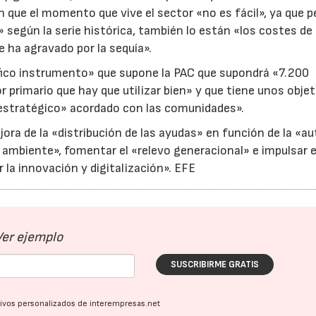
 que el momento que vive el sector «no es fácil», ya que p
» según la serie histórica, también lo están «los costes de
e ha agravado por la sequía».
fico instrumento» que supone la PAC que supondrá «7.200
 primario que hay que utilizar bien» y que tiene unos obje
n estratégico» acordado con las comunidades».
ejora de la «distribución de las ayudas» en función de la «a
 ambiente», fomentar el «relevo generacional» e impulsar e
 la innovación y digitalización». EFE
Ver ejemplo
SUSCRIBIRME GRATIS
ativos personalizados de interempresas.net