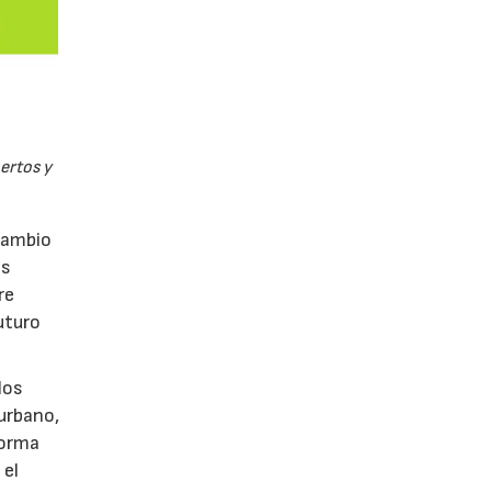
pertos y
rcambio
as
re
uturo
los
 urbano,
 forma
 el