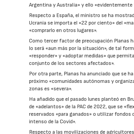
Argentina y Australia» y ello «evidentemente 
Respecto a España, el ministro se ha mostrad
Ucrania se importa el «22 por ciento» del «maí
«comprarlo en otros lugares».
Como tercer factor de preocupación Planas ha
lo será «aun más por la situación», de tal fo
«responder» y «adoptar medidas» que permitan
conjunto de los sectores afectados».
Por otra parte, Planas ha anunciado que se ha
próximo «comunidades autónomas y organizaci
zonas es «severa».
Ha añadido que el pasado lunes planteó en Bru
de «adelantos» de la PAC de 2022, que se «flex
reservados «para ganados» o utilizar fondos d
intenso de la Covid».
Respecto a las movilizaciones de agricultores