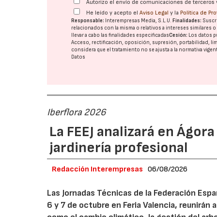
Autorizo el envío de comunicaciones de terceros 
He leído y acepto el
Aviso Legal
y la
Política de Pr
Responsable:
Interempresas Media, S.L.U.
Finalidades:
Suscri
relacionados con la misma o relativos a intereses similares 
llevar a cabo las finalidades especificadas
Cesión:
Los datos p
Acceso, rectificación, oposición, supresión, portabilidad, l
considera que el tratamiento no se ajusta a la normativa vige
Datos
Iberflora 2026
La FEEJ analizará en Ágora
jardinería profesional
Redacción Interempresas
06/08/2026
Las Jornadas Técnicas de la Federación Españ
6 y 7 de octubre en Feria Valencia, reunirán