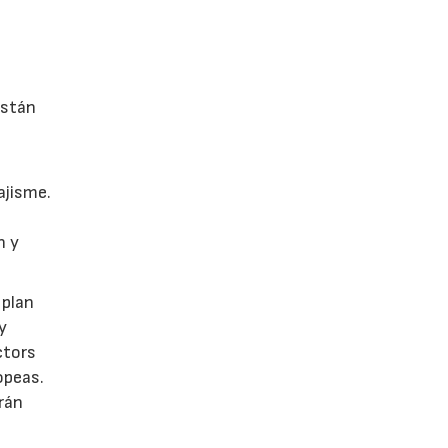
están
ajisme.
n y
 plan
y
ctors
opeas.
rán