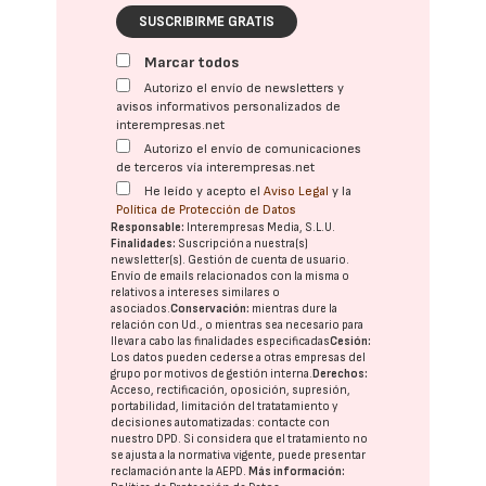
SUSCRIBIRME GRATIS
Marcar todos
Autorizo el envío de newsletters y
avisos informativos personalizados de
interempresas.net
Autorizo el envío de comunicaciones
de terceros vía interempresas.net
He leído y acepto el
Aviso Legal
y la
Política de Protección de Datos
Responsable:
Interempresas Media, S.L.U.
Finalidades:
Suscripción a nuestra(s)
newsletter(s). Gestión de cuenta de usuario.
Envío de emails relacionados con la misma o
relativos a intereses similares o
asociados.
Conservación:
mientras dure la
relación con Ud., o mientras sea necesario para
llevar a cabo las finalidades especificadas
Cesión:
Los datos pueden cederse a otras
empresas del
grupo
por motivos de gestión interna.
Derechos:
Acceso, rectificación, oposición, supresión,
portabilidad, limitación del tratatamiento y
decisiones automatizadas:
contacte con
nuestro DPD
. Si considera que el tratamiento no
se ajusta a la normativa vigente, puede presentar
reclamación ante la
AEPD
.
Más información: