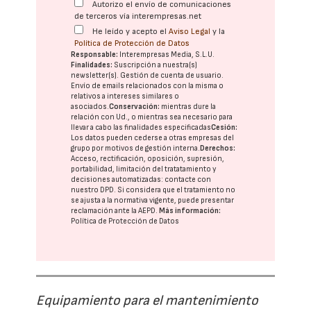
Autorizo el envío de comunicaciones
de terceros vía interempresas.net
He leído y acepto el
Aviso Legal
y la
Política de Protección de Datos
Responsable:
Interempresas Media, S.L.U.
Finalidades:
Suscripción a nuestra(s)
newsletter(s). Gestión de cuenta de usuario.
Envío de emails relacionados con la misma o
relativos a intereses similares o
asociados.
Conservación:
mientras dure la
relación con Ud., o mientras sea necesario para
llevar a cabo las finalidades especificadas
Cesión:
Los datos pueden cederse a otras
empresas del
grupo
por motivos de gestión interna.
Derechos:
Acceso, rectificación, oposición, supresión,
portabilidad, limitación del tratatamiento y
decisiones automatizadas:
contacte con
nuestro DPD
. Si considera que el tratamiento no
se ajusta a la normativa vigente, puede presentar
reclamación ante la
AEPD
.
Más información:
Política de Protección de Datos
Equipamiento para el mantenimiento