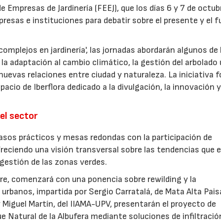
 Empresas de Jardinería (FEEJ), que los días 6 y 7 de octub
presas e instituciones para debatir sobre el presente y el f
omplejos en jardinería', las jornadas abordarán algunos de 
la adaptación al cambio climático, la gestión del arbolado
las nuevas relaciones entre ciudad y naturaleza. La iniciativa
acio de Iberflora dedicado a la divulgación, la innovación y
el sector
sos prácticos y mesas redondas con la participación de
freciendo una visión transversal sobre las tendencias que 
a gestión de las zonas verdes.
ubre, comenzará con una ponencia sobre rewilding y la
urbanos, impartida por Sergio Carratalá, de Mata Alta Pais
 Miguel Martín, del IIAMA-UPV, presentarán el proyecto de
ue Natural de la Albufera mediante soluciones de infiltració