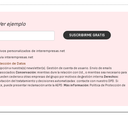
Ver ejemplo
SUSCRIBIRME GRATIS
ativos personalizados de interempresas.net
vía interempresas.net
otección de Datos
pción a nuestra(s) newsletter(s). Gestión de cuenta de usuario. Envío de emails
o asociados.
Conservación:
mientras dure la relación con Ud., o mientras sea necesario para
ueden cederse a otras
empresas del grupo
por motivos de gestión interna.
Derechos:
imitación del tratatamiento y decisiones automatizadas:
contacte con nuestro DPD
. Si
nte, puede presentar reclamación ante la
AEPD
.
Más información:
Política de Protección de