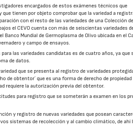
vestigadores encargados de estos exámenes técnicos que
que tienen por objeto comprobar que la variedad a registr
aración con el resto de las variedades de una Colección d
abajos el CEVO cuenta con más de seiscientas variedades de
del Banco Mundial de Germoplasma de Olivo ubicada en el 
invernadero y campo de ensayos.
para las variedades candidatas es de cuatro años, ya que 
toma de datos.
riedad que se presenta al registro de variedades protegid
cho de obtentor´ que es una forma de derecho de propiedad
ad requiere la autorización previa del obtentor.
itudes para registro que se someterán a examen en los p
tención y registro de nuevas variedades que posean caracte
os sistemas de recolección y al cambio climático, de ahí 