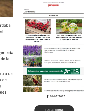
órdoba
el
geniería
de la
ntro de
s de
u
ales
16/07/2026
SUSCRIBIRSE