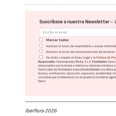
Suscríbase a nuestra Newsletter -
Marcar todos
Autorizo el envío de newsletters y avisos inform
Autorizo el envío de comunicaciones de terceros 
He leído y acepto el
Aviso Legal
y la
Política de Pr
Responsable:
Interempresas Media, S.L.U.
Finalidades:
Suscri
relacionados con la misma o relativos a intereses similares 
llevar a cabo las finalidades especificadas
Cesión:
Los datos p
Acceso, rectificación, oposición, supresión, portabilidad, l
considera que el tratamiento no se ajusta a la normativa vige
Datos
Iberflora 2026