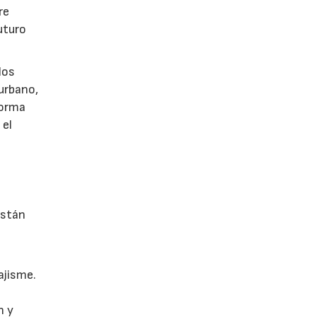
re
uturo
los
 urbano,
 forma
 el
están
ajisme.
n y