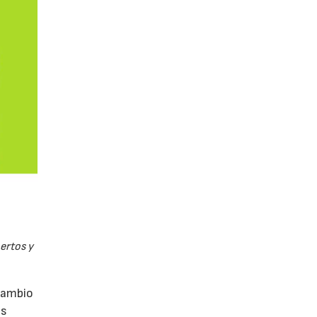
pertos y
rcambio
as