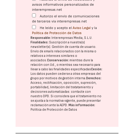
avisos informativos personalizados de
interempresas.net
Autorizo el envío de comunicaciones
de terceros vía interempresas.net
He leído y acepto el
Aviso Legal
y la
Política de Protección de Datos
Responsable:
Interempresas Media, S.L.U.
Finalidades:
Suscripción a nuestra(s)
newsletter(s). Gestión de cuenta de usuario.
Envío de emails relacionados con la misma o
relativos a intereses similares o
asociados.
Conservación:
mientras dure la
relación con Ud., o mientras sea necesario para
llevar a cabo las finalidades especificadas
Cesión:
Los datos pueden cederse a otras
empresas del
grupo
por motivos de gestión interna.
Derechos:
Acceso, rectificación, oposición, supresión,
portabilidad, limitación del tratatamiento y
decisiones automatizadas:
contacte con
nuestro DPD
. Si considera que el tratamiento no
se ajusta a la normativa vigente, puede presentar
reclamación ante la
AEPD
.
Más información:
Política de Protección de Datos