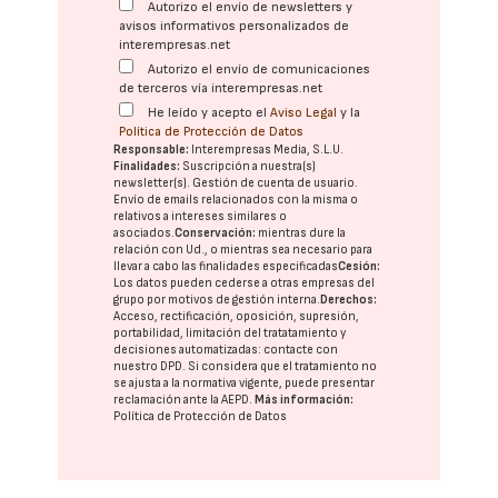
Autorizo el envío de newsletters y
avisos informativos personalizados de
interempresas.net
Autorizo el envío de comunicaciones
de terceros vía interempresas.net
He leído y acepto el
Aviso Legal
y la
Política de Protección de Datos
Responsable:
Interempresas Media, S.L.U.
Finalidades:
Suscripción a nuestra(s)
newsletter(s). Gestión de cuenta de usuario.
Envío de emails relacionados con la misma o
relativos a intereses similares o
asociados.
Conservación:
mientras dure la
relación con Ud., o mientras sea necesario para
llevar a cabo las finalidades especificadas
Cesión:
Los datos pueden cederse a otras
empresas del
grupo
por motivos de gestión interna.
Derechos:
Acceso, rectificación, oposición, supresión,
portabilidad, limitación del tratatamiento y
decisiones automatizadas:
contacte con
nuestro DPD
. Si considera que el tratamiento no
se ajusta a la normativa vigente, puede presentar
reclamación ante la
AEPD
.
Más información:
Política de Protección de Datos