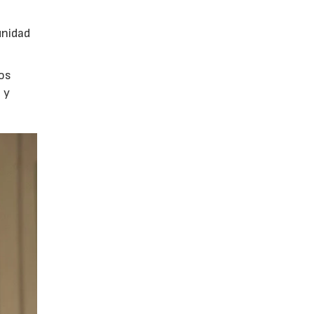
unidad
los
 y