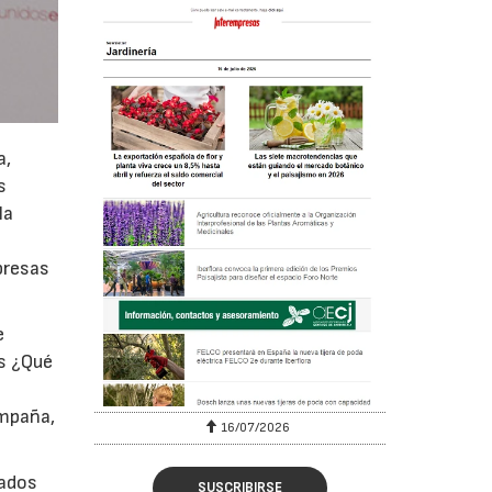
a,
s
la
presas
e
as ¿Qué
ampaña,
16/07/2026
tados
SUSCRIBIRSE