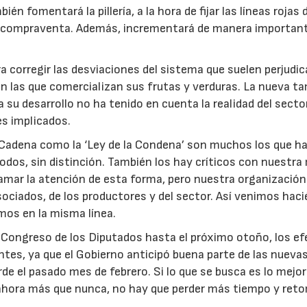
n fomentará la pillería, a la hora de fijar las líneas rojas 
de compraventa. Además, incrementará de manera important
a corregir las desviaciones del sistema que suelen perjudic
on las que comercializan sus frutas y verduras. La nueva 
su desarrollo no ha tenido en cuenta la realidad del sector,
es implicados.
 Cadena como la ‘Ley de la Condena’ son muchos los que h
todos, sin distinción. También los hay críticos con nuestr
llamar la atención de esta forma, pero nuestra organización
ociados, de los productores y del sector. Así venimos hac
os en la misma línea.
l Congreso de los Diputados hasta el próximo otoño, los e
ntes, ya que el Gobierno anticipó buena parte de las nueva
de el pasado mes de febrero. Si lo que se busca es lo mejor
ahora más que nunca, no hay que perder más tiempo y reto