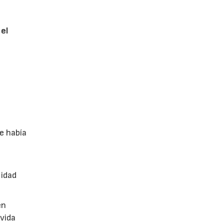
 el
e había
n
lidad
en
vida