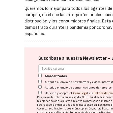
Queremos lo mejor para todos los agentes de 
europeo, en el que las interprofesionales cu
distribución y los consumidores finales. Est
demostrado durante la pandemia por coronavi
españolas.
Suscríbase a nuestra Newsletter -
Marcar todos
Autorizo el envío de newsletters y avisos inform
Autorizo el envío de comunicaciones de terceros 
He leído y acepto el
Aviso Legal
y la
Política de Pr
Responsable:
Interempresas Media, S.L.U.
Finalidades:
Suscri
relacionados con la misma o relativos a intereses similares 
llevar a cabo las finalidades especificadas
Cesión:
Los datos p
Acceso, rectificación, oposición, supresión, portabilidad, l
considera que el tratamiento no se ajusta a la normativa vige