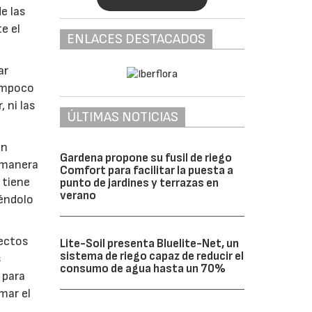
de las
e el
ENLACES DESTACADOS
ar
tampoco
 ni las
ÚLTIMAS NOTICIAS
an
Gardena propone su fusil de riego
a manera
Comfort para facilitar la puesta a
 tiene
punto de jardines y terrazas en
verano
iéndolo
fectos
Lite-Soil presenta Bluelite-Net, un
sistema de riego capaz de reducir el
s
consumo de agua hasta un 70%
 para
mar el