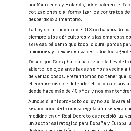
por Marruecos y Holanda, principalmente. Tambié
cotizaciones o al formalizar los contratos 
desperdicio alimentario.
La Ley de la Cadena de 2.013 no ha servido par
siempre a los agricultores y a las empresas c
será ese bálsamo que todo lo cura, porque para 
opiniones y la experiencia de todos los agent
Desde que Coexphal ha bautizado la Ley de la
abierto los ojos ante la que se nos avecina a 
de ver las cosas. Preferiríamos no tener que 
el compromiso de defender el futuro de sus as
desde hace más de 40 años y nos mantendrem
Aunque el anteproyecto de ley no se llevará a
secundarios de la nueva regulación se verán a
medidas en un Real Decreto que recibió luz ver
un sector estratégico para España y Europa, 
diálogo para rectificar lo antes posible.