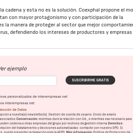
la cadena y esta no es la solución. Coexphal propone el m
entan con mayor protagonismo y con participación de la
a es la manera de proteger al sector que mejor comportami
rus, defendiendo los intereses de productores y empresas
Ver ejemplo
SUSCRIBIRME GRATIS
ativos personalizados de interempresas.net
vía interempresas.net
otección de Datos
pción a nuestra(s) newsletter(s). Gestión de cuenta de usuario. Envío de emails
o asociados.
Conservación:
mientras dure la relación con Ud., o mientras sea necesario para
ueden cederse a otras
empresas del grupo
por motivos de gestión interna.
Derechos:
imitación del tratatamiento y decisiones automatizadas:
contacte con nuestro DPD
. Si
nte, puede presentar reclamación ante la
AEPD
.
Más información:
Política de Protección de