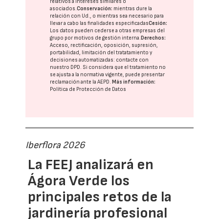
relativos a intereses similares o
asociados.
Conservación:
mientras dure la
relación con Ud., o mientras sea necesario para
llevar a cabo las finalidades especificadas
Cesión:
Los datos pueden cederse a otras
empresas del
grupo
por motivos de gestión interna.
Derechos:
Acceso, rectificación, oposición, supresión,
portabilidad, limitación del tratatamiento y
decisiones automatizadas:
contacte con
nuestro DPD
. Si considera que el tratamiento no
se ajusta a la normativa vigente, puede presentar
reclamación ante la
AEPD
.
Más información:
Política de Protección de Datos
Iberflora 2026
La FEEJ analizará en
Ágora Verde los
principales retos de la
jardinería profesional