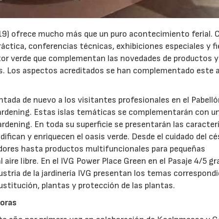
19) ofrece mucho más que un puro acontecimiento ferial. 
ctica, conferencias técnicas, exhibiciones especiales y f
ector verde que complementan las novedades de productos y
es. Los aspectos acreditados se han complementado este 
ntada de nuevo a los visitantes profesionales en el Pabelló
ardening. Estas islas temáticas se complementarán con u
ardening. En toda su superficie se presentarán las caracter
ifican y enriquecen el oasis verde. Desde el cuidado del c
ladores hasta productos multifuncionales para pequeñas
 aire libre. En el IVG Power Place Green en el Pasaje 4/5 g
ustria de la jardinería IVG presentan los temas correspond
ustitución, plantas y protección de las plantas.
16/07/2026
30/07/2026
doras