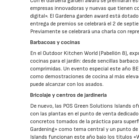
Con el Gardena garden award se premiarán es
empresas innovadoras y nuevas que tienen com
digital». El Gardena garden award está dotado
entrega de premios se celebrará el 2 de septiem
Previamente se celebrará una charla con repres
Barbacoas y cocinas
En el Outdoor Kitchen World (Pabellón 8), ex
cocinas para el jardín: desde sencillas barba
comprimidas. Un evento especial este año BE
como demostraciones de cocina al más elevado
puede alcanzar con los asados.
Bricolaje y centros de jardinería
De nuevo, las POS Green Solutions Islands o
con las plantas en el punto de venta dedicad
concretos tomados de la práctica para superfic
Gardening» como tema central y un punto de v
Islands funcionan este año bajo los títulos «