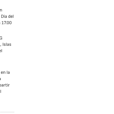
En
Día del
a 17.00
VG
, Islas
el
 en la
a
partir
l