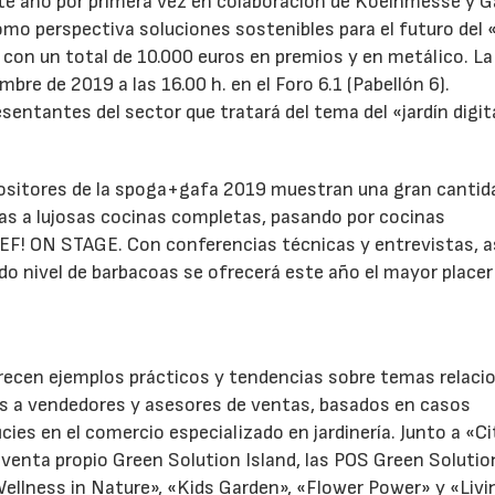
te año por primera vez en colaboración de Koelnmesse y 
o perspectiva soluciones sostenibles para el futuro del «
 con un total de 10.000 euros en premios y en metálico. La
bre de 2019 a las 16.00 h. en el Foro 6.1 (Pabellón 6).
entantes del sector que tratará del tema del «jardín digita
positores de la spoga+gafa 2019 muestran una gran cantid
coas a lujosas cocinas completas, pasando por cocinas
EF! ON STAGE. Con conferencias técnicas y entrevistas, a
 nivel de barbacoas se ofrecerá este año el mayor placer
frecen ejemplos prácticos y tendencias sobre temas relac
os a vendedores y asesores de ventas, basados en casos
ies en el comercio especializado en jardinería. Junto a «Ci
enta propio Green Solution Island, las POS Green Solutio
Wellness in Nature», «Kids Garden», «Flower Power» y «Livi