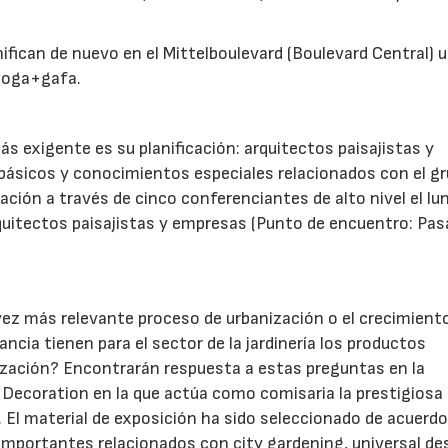
nifican de nuevo en el Mittelboulevard (Boulevard Central) 
spoga+gafa.
más exigente es su planificación: arquitectos paisajistas y
básicos y conocimientos especiales relacionados con el g
ción a través de cinco conferenciantes de alto nivel el lu
arquitectos paisajistas y empresas (Punto de encuentro: Pas
vez más relevante proceso de urbanización o el crecimiento
cia tienen para el sector de la jardinería los productos
lización? Encontrarán respuesta a estas preguntas en la
 Decoration en la que actúa como comisaria la prestigiosa 
 El material de exposición ha sido seleccionado de acuerd
importantes relacionados con city gardening, universal de