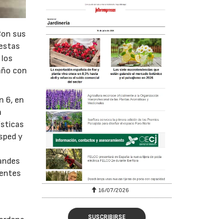
Con sus
iestas
 los
año con
n 6, en
n
ísticas
ésped y
randes
ientes
16/07/2026
SUSCRIBIRSE