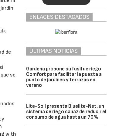
Gardena
jardín
ENLACES DESTACADOS
l».
ÚLTIMAS NOTICIAS
ad de
sí
Gardena propone su fusil de riego
Comfort para facilitar la puesta a
 que se
punto de jardines y terrazas en
verano
ionados
Lite-Soil presenta Bluelite-Net, un
sistema de riego capaz de reducir el
consumo de agua hasta un 70%
ty
n
ng with