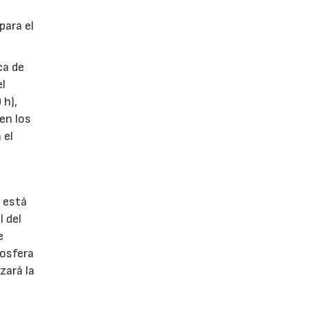
para el
ca de
el
 h),
en los
 el
 está
l del
e
tosfera
zará la