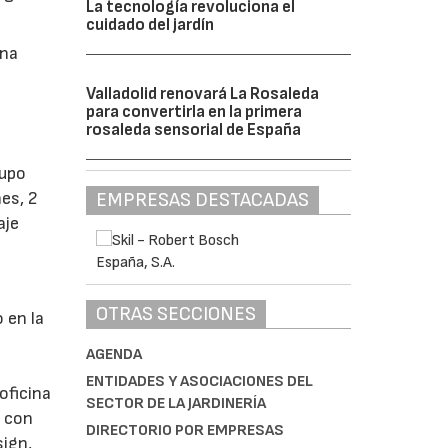
La tecnología revoluciona el
cuidado del jardín
una
Valladolid renovará La Rosaleda
para convertirla en la primera
rosaleda sensorial de España
rupo
EMPRESAS DESTACADAS
nes, 2
aje
OTRAS SECCIONES
 en la
AGENDA
ENTIDADES Y ASOCIACIONES DEL
oficina
SECTOR DE LA JARDINERÍA
o con
DIRECTORIO POR EMPRESAS
sign,