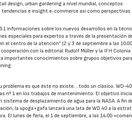
il design, urban gardening a nivel mundial, conceptos
 tendencias e insight e-commerce así como perspectivas 
 6.1 informaciones sobre los nuevos desarrollos en la técni
ones especiales para expertos a través de la presentación d
 el centro de la atención” (2 y 3 de septiembre a las 10.00
ooperación con la editorial Rudolf Müller y la IFH Colonia 
tra importantes conocimientos sobre grupos objetivos para
ening.
u problema es que éste no existe… todo un clásico. WD-40
 nº 1 en los trabajos de mantenimiento. El objetivo inicia
 un sistema de desplazamiento de agua para la NASA. A fin d
lización, la spoga+gafa lanzará una lata de WD 40 a la estra
. El lunes de feria, el 1 de septiembre, a las 14.00 «comen