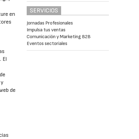
SERVICIOS
ture en
tores
Jornadas Profesionales
Impulsa tus ventas
Comunicación y Marketing B2B
Eventos sectoriales
as
 El
 de
 y
 web de
cias