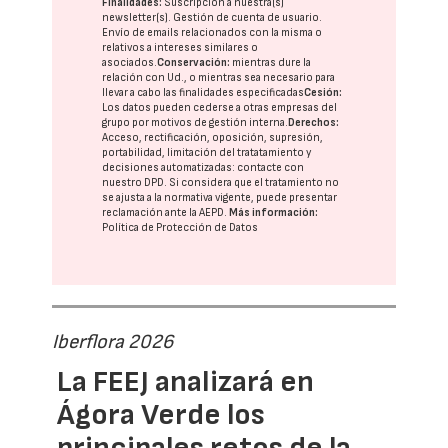
Finalidades:
Suscripción a nuestra(s)
newsletter(s). Gestión de cuenta de usuario.
Envío de emails relacionados con la misma o
relativos a intereses similares o
asociados.
Conservación:
mientras dure la
relación con Ud., o mientras sea necesario para
llevar a cabo las finalidades especificadas
Cesión:
Los datos pueden cederse a otras
empresas del
grupo
por motivos de gestión interna.
Derechos:
Acceso, rectificación, oposición, supresión,
portabilidad, limitación del tratatamiento y
decisiones automatizadas:
contacte con
nuestro DPD
. Si considera que el tratamiento no
se ajusta a la normativa vigente, puede presentar
reclamación ante la
AEPD
.
Más información:
Política de Protección de Datos
Iberflora 2026
La FEEJ analizará en
Ágora Verde los