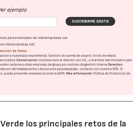
Ver ejemplo
SUSCRIBIRME GRATIS
ativos personalizados de interempresas.net
vía interempresas.net
otección de Datos
pción a nuestra(s) newsletter(s). Gestión de cuenta de usuario. Envío de emails
o asociados.
Conservación:
mientras dure la relación con Ud., o mientras sea necesario para
ueden cederse a otras
empresas del grupo
por motivos de gestión interna.
Derechos:
imitación del tratatamiento y decisiones automatizadas:
contacte con nuestro DPD
. Si
nte, puede presentar reclamación ante la
AEPD
.
Más información:
Política de Protección de
 Verde los principales retos de la