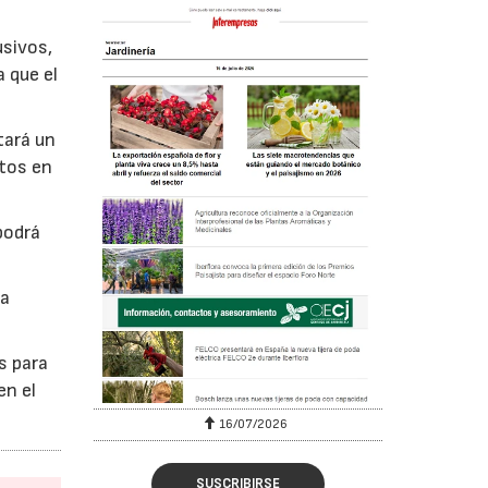
usivos,
 que el
tará un
ntos en
podrá
ta
s para
en el
16/07/2026
SUSCRIBIRSE