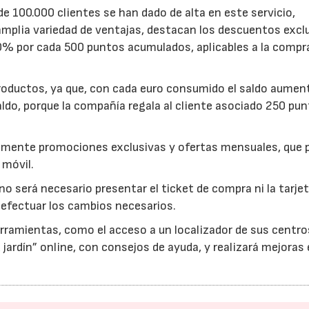
de 100.000 clientes se han dado de alta en este servicio,
amplia variedad de ventajas, destacan los descuentos excl
0% por cada 500 puntos acumulados, aplicables a la compra
roductos, ya que, con cada euro consumido el saldo aumen
ldo, porque la compañía regala al cliente asociado 250 pu
dicamente promociones exclusivas y ofertas mensuales, que 
 móvil.
 no será necesario presentar el ticket de compra ni la tarje
 efectuar los cambios necesarios.
ramientas, como el acceso a un localizador de sus centro
jardín” online, con consejos de ayuda, y realizará mejoras 
16/07/2026
30/07/2026