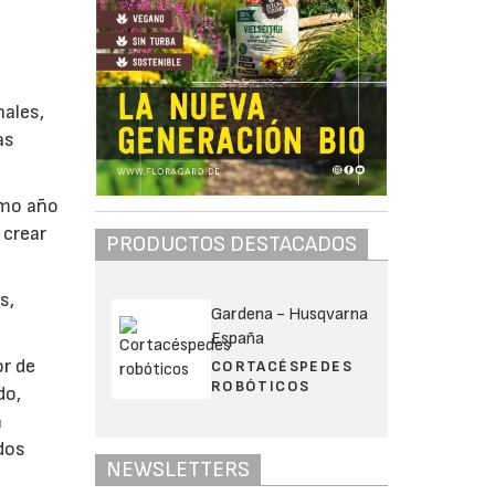
nales,
as
imo año
o crear
PRODUCTOS DESTACADOS
s,
Gardena - Husqvarna
España
or de
CORTACÉSPEDES
ROBÓTICOS
do,
a
dos
NEWSLETTERS