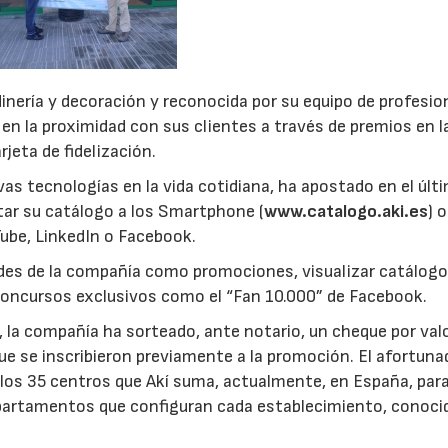
rdinería y decoración y reconocida por su equipo de profesio
 en la proximidad con sus clientes a través de premios en l
jeta de fidelización.
vas tecnologías en la vida cotidiana, ha apostado en el últ
ptar su catálogo a los Smartphone (
www.catalogo.aki.es
) 
ube, LinkedIn o Facebook.
des de la compañía como promociones, visualizar catálogo
 concursos exclusivos como el “Fan 10.000” de Facebook.
, la compañía ha sorteado, ante notario, un cheque por val
ue se inscribieron previamente a la promoción. El afortuna
de los 35 centros que Akí suma, actualmente, en España, par
departamentos que configuran cada establecimiento, conoci