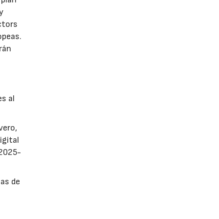
y
ctors
opeas.
rán
es al
vero,
igital
 2025-
sas de