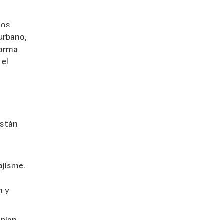
los
 urbano,
 forma
 el
están
ajisme.
n y
 plan