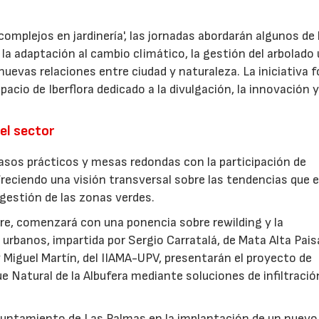
omplejos en jardinería', las jornadas abordarán algunos de 
la adaptación al cambio climático, la gestión del arbolado
las nuevas relaciones entre ciudad y naturaleza. La iniciativa
acio de Iberflora dedicado a la divulgación, la innovación y
el sector
sos prácticos y mesas redondas con la participación de
freciendo una visión transversal sobre las tendencias que 
a gestión de las zonas verdes.
ubre, comenzará con una ponencia sobre rewilding y la
urbanos, impartida por Sergio Carratalá, de Mata Alta Pais
 Miguel Martín, del IIAMA-UPV, presentarán el proyecto de
ue Natural de la Albufera mediante soluciones de infiltració
Ayuntamiento de Las Palmas en la implantación de un nuevo