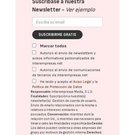
Suscríbase a nuestra
Newsletter -
Ver ejemplo
SUSCRIBIRME GRATIS
Marcar todos
Autorizo el envío de newsletters y
avisos informativos personalizados de
interempresas.net
Autorizo el envío de comunicaciones
de terceros vía interempresas.net
He leído y acepto el
Aviso Legal
y la
Política de Protección de Datos
Responsable:
Interempresas Media, S.L.U.
Finalidades:
Suscripción a nuestra(s)
newsletter(s). Gestión de cuenta de usuario.
Envío de emails relacionados con la misma o
relativos a intereses similares o
asociados.
Conservación:
mientras dure la
relación con Ud., o mientras sea necesario para
llevar a cabo las finalidades especificadas
Cesión:
Los datos pueden cederse a otras
empresas del
grupo
por motivos de gestión interna.
Derechos: