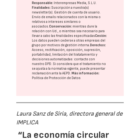
Responsable:
Interempresas Media, S.L.U.
Finalidades:
Suscripción a nuestra(s)
newsletter(s). Gestión de cuenta de usuario.
Envío de emails relacionados con la misma o
relativos a intereses similares o
asociados.
Conservación:
mientras dure la
relación con Ud., o mientras sea necesario para
llevar a cabo las finalidades especificadas
Cesión:
Los datos pueden cederse a otras
empresas del
grupo
por motivos de gestión interna.
Derechos:
Acceso, rectificación, oposición, supresión,
portabilidad, limitación del tratatamiento y
decisiones automatizadas:
contacte con
nuestro DPD
. Si considera que el tratamiento no
se ajusta a la normativa vigente, puede presentar
reclamación ante la
AEPD
.
Más información:
Política de Protección de Datos
Laura Sanz de Siria, directora general de
IMPLICA
“La economía circular