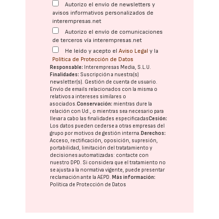
Autorizo el envío de newsletters y
avisos informativos personalizados de
interempresas.net
Autorizo el envío de comunicaciones
de terceros vía interempresas.net
He leído y acepto el
Aviso Legal
y la
Política de Protección de Datos
Responsable:
Interempresas Media, S.L.U.
Finalidades:
Suscripción a nuestra(s)
newsletter(s). Gestión de cuenta de usuario.
Envío de emails relacionados con la misma o
relativos a intereses similares o
asociados.
Conservación:
mientras dure la
relación con Ud., o mientras sea necesario para
llevar a cabo las finalidades especificadas
Cesión:
Los datos pueden cederse a otras
empresas del
grupo
por motivos de gestión interna.
Derechos:
Acceso, rectificación, oposición, supresión,
portabilidad, limitación del tratatamiento y
decisiones automatizadas:
contacte con
nuestro DPD
. Si considera que el tratamiento no
se ajusta a la normativa vigente, puede presentar
reclamación ante la
AEPD
.
Más información:
Política de Protección de Datos