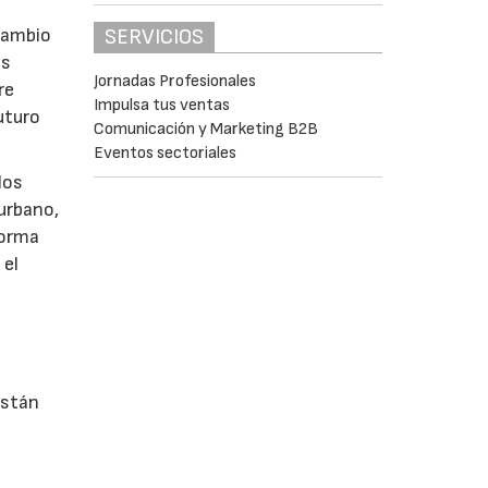
rcambio
SERVICIOS
as
Jornadas Profesionales
re
Impulsa tus ventas
uturo
Comunicación y Marketing B2B
Eventos sectoriales
los
 urbano,
 forma
 el
están