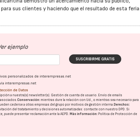
 alicantina demostró un acercamiento hacia su público,
ara sus clientes y haciendo que el resultado de esta feria
Ver ejemplo
SUSCRIBIRME GRATIS
ativos personalizados de interempresas.net
vía interempresas.net
otección de Datos
pción a nuestra(s) newsletter(s). Gestión de cuenta de usuario. Envío de emails
o asociados.
Conservación:
mientras dure la relación con Ud., o mientras sea necesario para
ueden cederse a otras
empresas del grupo
por motivos de gestión interna.
Derechos:
imitación del tratatamiento y decisiones automatizadas:
contacte con nuestro DPD
. Si
nte, puede presentar reclamación ante la
AEPD
.
Más información:
Política de Protección de
16/07/2026
30/07/2026