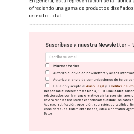
En general, esta representación de la fábrica
ofreciendo una gama de productos diseñados p
un éxito total.
Suscríbase a nuestra Newsletter -
Marcar todos
Autorizo el envío de newsletters y avisos inform
Autorizo el envío de comunicaciones de terceros 
He leído y acepto el
Aviso Legal
y la
Política de Pr
Responsable:
Interempresas Media, S.L.U.
Finalidades:
Suscri
relacionados con la misma o relativos a intereses similares 
llevar a cabo las finalidades especificadas
Cesión:
Los datos p
Acceso, rectificación, oposición, supresión, portabilidad, l
considera que el tratamiento no se ajusta a la normativa vige
Datos