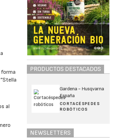
ta
PRODUCTOS DESTACADOS
a forma
“Stella
Gardena - Husqvarna
España
CORTACÉSPEDES
os al
ROBÓTICOS
úmero
NEWSLETTERS