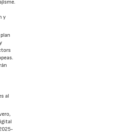
ajisme.
n y
 plan
y
ctors
opeas.
rán
es al
vero,
igital
 2025-