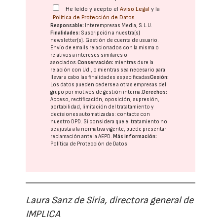
He leído y acepto el
Aviso Legal
y la
Política de Protección de Datos
Responsable:
Interempresas Media, S.L.U.
Finalidades:
Suscripción a nuestra(s)
newsletter(s). Gestión de cuenta de usuario.
Envío de emails relacionados con la misma o
relativos a intereses similares o
asociados.
Conservación:
mientras dure la
relación con Ud., o mientras sea necesario para
llevar a cabo las finalidades especificadas
Cesión:
Los datos pueden cederse a otras
empresas del
grupo
por motivos de gestión interna.
Derechos:
Acceso, rectificación, oposición, supresión,
portabilidad, limitación del tratatamiento y
decisiones automatizadas:
contacte con
nuestro DPD
. Si considera que el tratamiento no
se ajusta a la normativa vigente, puede presentar
reclamación ante la
AEPD
.
Más información:
Política de Protección de Datos
Laura Sanz de Siria, directora general de
IMPLICA