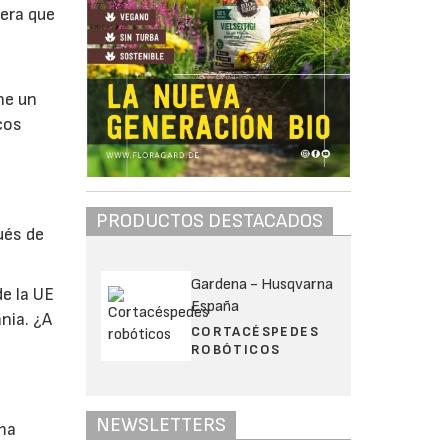
era que
ne un
cos
PRODUCTOS DESTACADOS
ués de
Gardena - Husqvarna
de la UE
España
nia. ¿A
CORTACÉSPEDES
s
ROBÓTICOS
e
NEWSLETTERS
ama