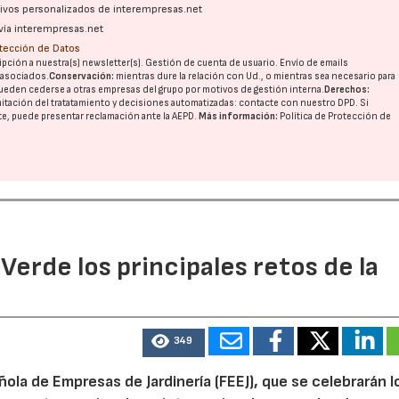
ativos personalizados de interempresas.net
vía interempresas.net
otección de Datos
pción a nuestra(s) newsletter(s). Gestión de cuenta de usuario. Envío de emails
o asociados.
Conservación:
mientras dure la relación con Ud., o mientras sea necesario para
ueden cederse a otras
empresas del grupo
por motivos de gestión interna.
Derechos:
imitación del tratatamiento y decisiones automatizadas:
contacte con nuestro DPD
. Si
nte, puede presentar reclamación ante la
AEPD
.
Más información:
Política de Protección de
 Verde los principales retos de la
349
ola de Empresas de Jardinería (FEEJ), que se celebrarán l