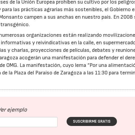
es de la Unión Europea prohíben su cultivo por los peligro
y para las prácticas agrarias más sostenibles, el Gobierno 
 Monsanto campen a sus anchas en nuestro país. En 2008 
 transgénico.
l numerosas organizaciones están realizando movilizacione
 informativas y reivindicativas en la calle, en supermercad
as y charlas, proyecciones de películas, debates y reunion
de Zaragoza acogerán una manifestación para defender el der
 de OMG. La manifestación, cuyo lema “Por una alimentaci
á de la Plaza del Paraíso de Zaragoza a las 11:30 para termi
Ver ejemplo
16/07/2026
30/07/2026
SUSCRIBIRME GRATIS