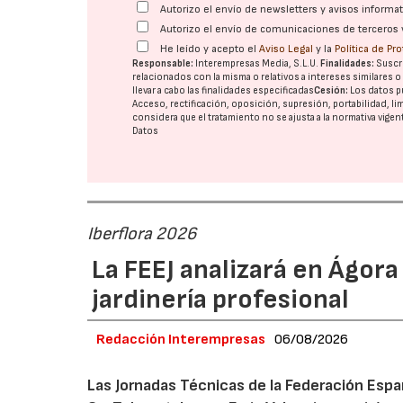
Autorizo el envío de newsletters y avisos inform
Autorizo el envío de comunicaciones de terceros 
He leído y acepto el
Aviso Legal
y la
Política de Pr
Responsable:
Interempresas Media, S.L.U.
Finalidades:
Suscri
relacionados con la misma o relativos a intereses similares 
llevar a cabo las finalidades especificadas
Cesión:
Los datos p
Acceso, rectificación, oposición, supresión, portabilidad, l
considera que el tratamiento no se ajusta a la normativa vige
Datos
Iberflora 2026
La FEEJ analizará en Ágora
jardinería profesional
Redacción Interempresas
06/08/2026
Las Jornadas Técnicas de la Federación Españ