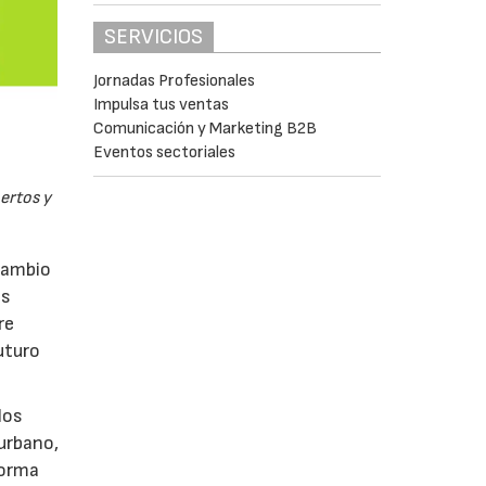
SERVICIOS
Jornadas Profesionales
Impulsa tus ventas
Comunicación y Marketing B2B
Eventos sectoriales
pertos y
rcambio
as
re
uturo
los
 urbano,
 forma