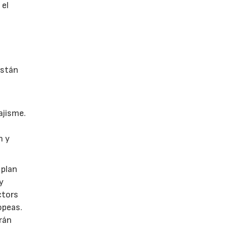
 el
están
ajisme.
n y
 plan
y
ctors
opeas.
rán