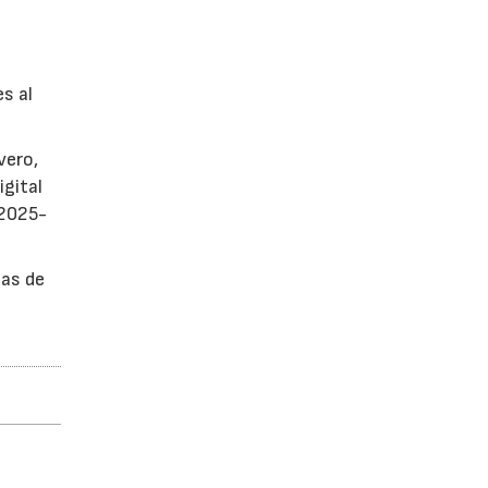
es al
vero,
igital
 2025-
sas de