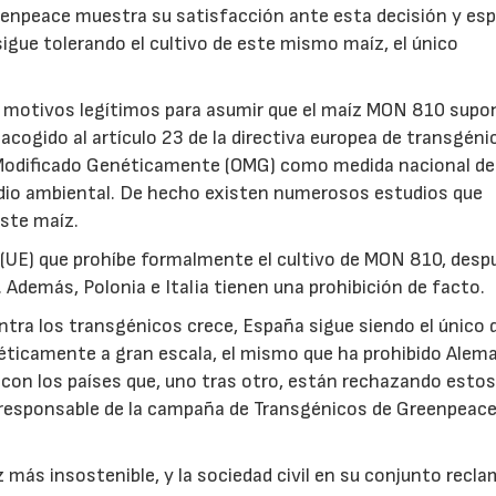
eenpeace muestra su satisfacción ante esta decisión y esp
igue tolerando el cultivo de este mismo maíz, el único
n motivos legítimos para asumir que el maíz MON 810 supo
 acogido al artículo 23 de la directiva europea de transgéni
 Modificado Genéticamente (OMG) como medida nacional de
edio ambiental. De hecho existen numerosos estudios que
ste maíz.
a (UE) que prohíbe formalmente el cultivo de MON 810, desp
 Además, Polonia e Italia tienen una prohibición de facto.
ntra los transgénicos crece, España sigue siendo el único 
ticamente a gran escala, el mismo que ha prohibido Alema
 con los países que, uno tras otro, están rechazando esto
o, responsable de la campaña de Transgénicos de Greenpeac
 más insostenible, y la sociedad civil en su conjunto recl