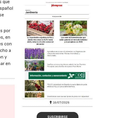
s que
español
se
s por
os, en
es con
echo a
ón y
nar en
16/07/2026
SUSCRIBIRSE