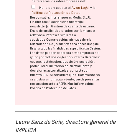
de terceros vía interempresas.net
He leído y acepto el
Aviso Legal
y la
Política de Protección de Datos
Responsable:
Interempresas Media, S.L.U.
Finalidades:
Suscripción a nuestra(s)
newsletter(s). Gestión de cuenta de usuario.
Envío de emails relacionados con la misma o
relativos a intereses similares o
asociados.
Conservación:
mientras dure la
relación con Ud., o mientras sea necesario para
llevar a cabo las finalidades especificadas
Cesión:
Los datos pueden cederse a otras
empresas del
grupo
por motivos de gestión interna.
Derechos:
Acceso, rectificación, oposición, supresión,
portabilidad, limitación del tratatamiento y
decisiones automatizadas:
contacte con
nuestro DPD
. Si considera que el tratamiento no
se ajusta a la normativa vigente, puede presentar
reclamación ante la
AEPD
.
Más información:
Política de Protección de Datos
Laura Sanz de Siria, directora general de
IMPLICA