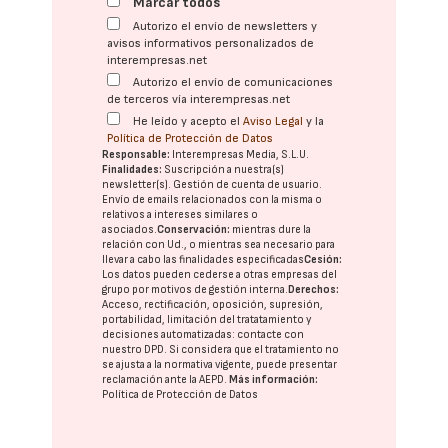
Marcar todos
Autorizo el envío de newsletters y
avisos informativos personalizados de
interempresas.net
Autorizo el envío de comunicaciones
de terceros vía interempresas.net
He leído y acepto el
Aviso Legal
y la
Política de Protección de Datos
Responsable:
Interempresas Media, S.L.U.
Finalidades:
Suscripción a nuestra(s)
newsletter(s). Gestión de cuenta de usuario.
Envío de emails relacionados con la misma o
relativos a intereses similares o
asociados.
Conservación:
mientras dure la
relación con Ud., o mientras sea necesario para
llevar a cabo las finalidades especificadas
Cesión:
Los datos pueden cederse a otras
empresas del
grupo
por motivos de gestión interna.
Derechos:
Acceso, rectificación, oposición, supresión,
portabilidad, limitación del tratatamiento y
decisiones automatizadas:
contacte con
nuestro DPD
. Si considera que el tratamiento no
se ajusta a la normativa vigente, puede presentar
reclamación ante la
AEPD
.
Más información:
Política de Protección de Datos