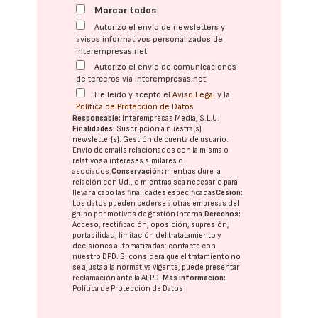
Marcar todos
Autorizo el envío de newsletters y
avisos informativos personalizados de
interempresas.net
Autorizo el envío de comunicaciones
de terceros vía interempresas.net
He leído y acepto el
Aviso Legal
y la
Política de Protección de Datos
Responsable:
Interempresas Media, S.L.U.
Finalidades:
Suscripción a nuestra(s)
newsletter(s). Gestión de cuenta de usuario.
Envío de emails relacionados con la misma o
relativos a intereses similares o
asociados.
Conservación:
mientras dure la
relación con Ud., o mientras sea necesario para
llevar a cabo las finalidades especificadas
Cesión:
Los datos pueden cederse a otras
empresas del
grupo
por motivos de gestión interna.
Derechos:
Acceso, rectificación, oposición, supresión,
portabilidad, limitación del tratatamiento y
decisiones automatizadas:
contacte con
nuestro DPD
. Si considera que el tratamiento no
se ajusta a la normativa vigente, puede presentar
reclamación ante la
AEPD
.
Más información:
Política de Protección de Datos