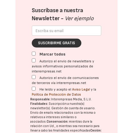
Suscríbase a nuestra
Newsletter -
Ver ejemplo
SUSCRIBIRME GRATIS
Marcar todos
Autorizo el envío de newsletters y
avisos informativos personalizados de
interempresas.net
Autorizo el envío de comunicaciones
de terceros vía interempresas.net
He leído y acepto el
Aviso Legal
y la
Política de Protección de Datos
Responsable:
Interempresas Media, S.L.U.
Finalidades:
Suscripción a nuestra(s)
newsletter(s). Gestión de cuenta de usuario.
Envío de emails relacionados con la misma o
relativos a intereses similares o
asociados.
Conservación:
mientras dure la
relación con Ud., o mientras sea necesario para
llevar a cabo las finalidades especificadas
Cesión: