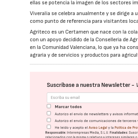
ellas se potencia la imagen de los sectores i
Viveralia se celebra anualmente y se dirige a
como punto de referencia para visitantes loca
Agriteco es un Certamen que nace con la colab
con un apoyo decidido de la Conselleria de Agri
en la Comunidad Valenciana, lo que ya ha conse
agraria y de servicios y productos para agricul
Suscríbase a nuestra Newsletter -
Marcar todos
Autorizo el envío de newsletters y avisos inform
Autorizo el envío de comunicaciones de terceros 
He leído y acepto el
Aviso Legal
y la
Política de Pr
Responsable:
Interempresas Media, S.L.U.
Finalidades:
Suscri
relacionados con la misma o relativos a intereses similares 