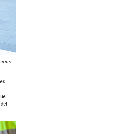
uarios
tes
que
 del