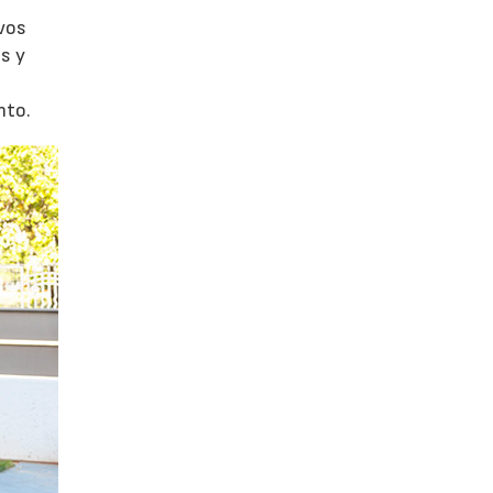
evos
s y
nto.