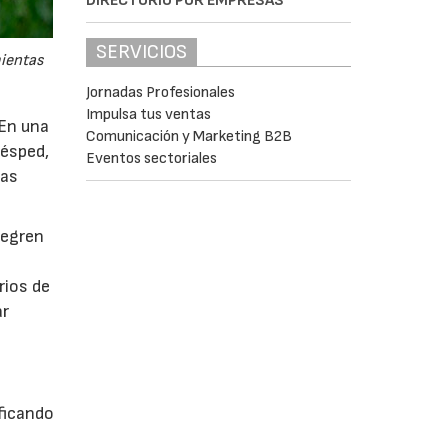
DIRECTORIO POR EMPRESAS
SERVICIOS
mientas
Jornadas Profesionales
Impulsa tus ventas
 En una
Comunicación y Marketing B2B
césped,
Eventos sectoriales
tas
tegren
rios de
ar
ficando