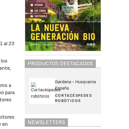
1 al 23
 los
PRODUCTOS DESTACADOS
ante,
Gardena - Husqvarna
como a
España
eo para
CORTACÉSPEDES
ctores
ROBÓTICOS
sitores
NEWSLETTERS
y en