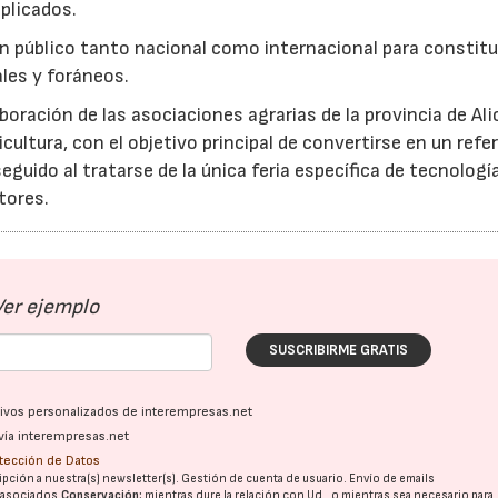
mplicados.
 un público tanto nacional como internacional para constitu
les y foráneos.
oración de las asociaciones agrarias de la provincia de Ali
cultura, con el objetivo principal de convertirse en un refe
guido al tratarse de la única feria específica de tecnologí
tores.
Ver ejemplo
SUSCRIBIRME GRATIS
ativos personalizados de interempresas.net
16/07/2026
30/07/2026
vía interempresas.net
otección de Datos
pción a nuestra(s) newsletter(s). Gestión de cuenta de usuario. Envío de emails
o asociados.
Conservación:
mientras dure la relación con Ud., o mientras sea necesario para