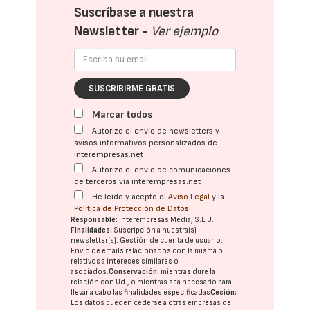
Suscríbase a nuestra
Newsletter -
Ver ejemplo
SUSCRIBIRME GRATIS
Marcar todos
Autorizo el envío de newsletters y
avisos informativos personalizados de
interempresas.net
Autorizo el envío de comunicaciones
de terceros vía interempresas.net
He leído y acepto el
Aviso Legal
y la
Política de Protección de Datos
Responsable:
Interempresas Media, S.L.U.
Finalidades:
Suscripción a nuestra(s)
newsletter(s). Gestión de cuenta de usuario.
Envío de emails relacionados con la misma o
relativos a intereses similares o
asociados.
Conservación:
mientras dure la
relación con Ud., o mientras sea necesario para
llevar a cabo las finalidades especificadas
Cesión:
Los datos pueden cederse a otras
empresas del