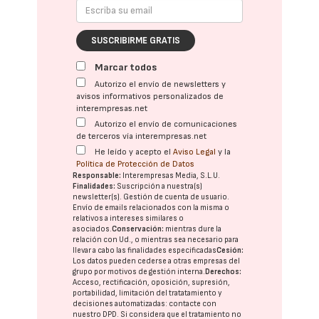
SUSCRIBIRME GRATIS
Marcar todos
Autorizo el envío de newsletters y
avisos informativos personalizados de
interempresas.net
Autorizo el envío de comunicaciones
de terceros vía interempresas.net
He leído y acepto el
Aviso Legal
y la
Política de Protección de Datos
Responsable:
Interempresas Media, S.L.U.
Finalidades:
Suscripción a nuestra(s)
newsletter(s). Gestión de cuenta de usuario.
Envío de emails relacionados con la misma o
relativos a intereses similares o
asociados.
Conservación:
mientras dure la
relación con Ud., o mientras sea necesario para
llevar a cabo las finalidades especificadas
Cesión:
Los datos pueden cederse a otras
empresas del
grupo
por motivos de gestión interna.
Derechos:
Acceso, rectificación, oposición, supresión,
portabilidad, limitación del tratatamiento y
decisiones automatizadas:
contacte con
nuestro DPD
. Si considera que el tratamiento no