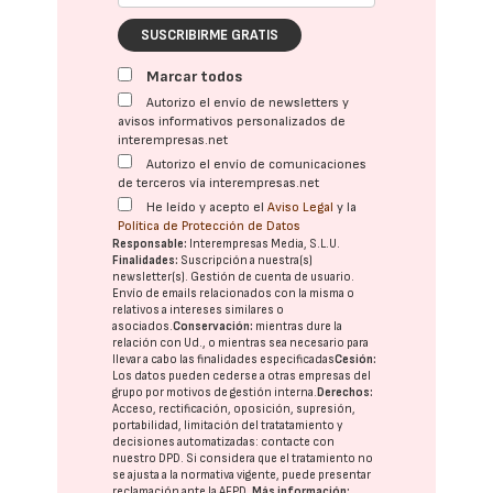
SUSCRIBIRME GRATIS
Marcar todos
Autorizo el envío de newsletters y
avisos informativos personalizados de
interempresas.net
Autorizo el envío de comunicaciones
de terceros vía interempresas.net
He leído y acepto el
Aviso Legal
y la
Política de Protección de Datos
Responsable:
Interempresas Media, S.L.U.
Finalidades:
Suscripción a nuestra(s)
newsletter(s). Gestión de cuenta de usuario.
Envío de emails relacionados con la misma o
relativos a intereses similares o
asociados.
Conservación:
mientras dure la
relación con Ud., o mientras sea necesario para
llevar a cabo las finalidades especificadas
Cesión:
Los datos pueden cederse a otras
empresas del
grupo
por motivos de gestión interna.
Derechos:
Acceso, rectificación, oposición, supresión,
portabilidad, limitación del tratatamiento y
decisiones automatizadas:
contacte con
nuestro DPD
. Si considera que el tratamiento no
se ajusta a la normativa vigente, puede presentar
reclamación ante la
AEPD
.
Más información: