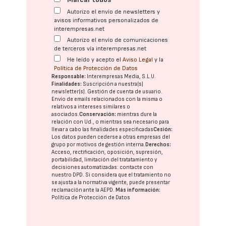
Autorizo el envío de newsletters y
avisos informativos personalizados de
interempresas.net
Autorizo el envío de comunicaciones
de terceros vía interempresas.net
He leído y acepto el
Aviso Legal
y la
Política de Protección de Datos
Responsable:
Interempresas Media, S.L.U.
Finalidades:
Suscripción a nuestra(s)
newsletter(s). Gestión de cuenta de usuario.
Envío de emails relacionados con la misma o
relativos a intereses similares o
asociados.
Conservación:
mientras dure la
relación con Ud., o mientras sea necesario para
llevar a cabo las finalidades especificadas
Cesión:
Los datos pueden cederse a otras
empresas del
grupo
por motivos de gestión interna.
Derechos:
Acceso, rectificación, oposición, supresión,
portabilidad, limitación del tratatamiento y
decisiones automatizadas:
contacte con
nuestro DPD
. Si considera que el tratamiento no
se ajusta a la normativa vigente, puede presentar
reclamación ante la
AEPD
.
Más información:
Política de Protección de Datos