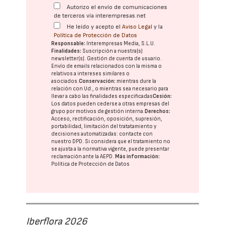
Autorizo el envío de comunicaciones
de terceros vía interempresas.net
He leído y acepto el
Aviso Legal
y la
Política de Protección de Datos
Responsable:
Interempresas Media, S.L.U.
Finalidades:
Suscripción a nuestra(s)
newsletter(s). Gestión de cuenta de usuario.
Envío de emails relacionados con la misma o
relativos a intereses similares o
asociados.
Conservación:
mientras dure la
relación con Ud., o mientras sea necesario para
llevar a cabo las finalidades especificadas
Cesión:
Los datos pueden cederse a otras
empresas del
grupo
por motivos de gestión interna.
Derechos:
Acceso, rectificación, oposición, supresión,
portabilidad, limitación del tratatamiento y
decisiones automatizadas:
contacte con
nuestro DPD
. Si considera que el tratamiento no
se ajusta a la normativa vigente, puede presentar
reclamación ante la
AEPD
.
Más información:
Política de Protección de Datos
Iberflora 2026