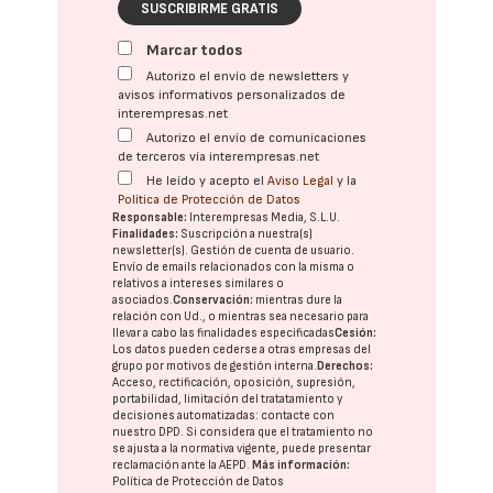
SUSCRIBIRME GRATIS
Marcar todos
Autorizo el envío de newsletters y
avisos informativos personalizados de
interempresas.net
Autorizo el envío de comunicaciones
de terceros vía interempresas.net
He leído y acepto el
Aviso Legal
y la
Política de Protección de Datos
Responsable:
Interempresas Media, S.L.U.
Finalidades:
Suscripción a nuestra(s)
newsletter(s). Gestión de cuenta de usuario.
Envío de emails relacionados con la misma o
relativos a intereses similares o
asociados.
Conservación:
mientras dure la
relación con Ud., o mientras sea necesario para
llevar a cabo las finalidades especificadas
Cesión:
Los datos pueden cederse a otras
empresas del
grupo
por motivos de gestión interna.
Derechos:
Acceso, rectificación, oposición, supresión,
portabilidad, limitación del tratatamiento y
decisiones automatizadas:
contacte con
nuestro DPD
. Si considera que el tratamiento no
se ajusta a la normativa vigente, puede presentar
reclamación ante la
AEPD
.
Más información:
Política de Protección de Datos