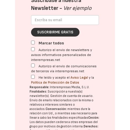
Suscríbase a nuestra
Newsletter -
Ver ejemplo
SUSCRIBIRME GRATIS
Marcar todos
Autorizo el envío de newsletters y
avisos informativos personalizados de
interempresas.net
Autorizo el envío de comunicaciones
de terceros vía interempresas.net
He leído y acepto el
Aviso Legal
y la
Política de Protección de Datos
Responsable:
Interempresas Media, S.L.U.
Finalidades:
Suscripción a nuestra(s)
newsletter(s). Gestión de cuenta de usuario.
Envío de emails relacionados con la misma o
relativos a intereses similares o
asociados.
Conservación:
mientras dure la
relación con Ud., o mientras sea necesario para
llevar a cabo las finalidades especificadas
Cesión:
Los datos pueden cederse a otras
empresas del
grupo
por motivos de gestión interna.
Derechos: