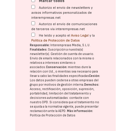
Marcar todos
Autorizo el envío de newsletters y
avisos informativos personalizados de
interempresas.net
Autorizo el envío de comunicaciones
de terceros vía interempresas.net
He leído y acepto el
Aviso Legal
y la
Política de Protección de Datos
Responsable:
Interempresas Media, S.L.U.
Finalidades:
Suscripción a nuestra(s)
newsletter(s). Gestión de cuenta de usuario.
Envío de emails relacionados con la misma o
relativos a intereses similares o
asociados.
Conservación:
mientras dure la
relación con Ud., o mientras sea necesario para
llevar a cabo las finalidades especificadas
Cesión:
Los datos pueden cederse a otras
empresas del
grupo
por motivos de gestión interna.
Derechos:
Acceso, rectificación, oposición, supresión,
portabilidad, limitación del tratatamiento y
decisiones automatizadas:
contacte con
nuestro DPD
. Si considera que el tratamiento no
se ajusta a la normativa vigente, puede presentar
reclamación ante la
AEPD
.
Más información:
Política de Protección de Datos