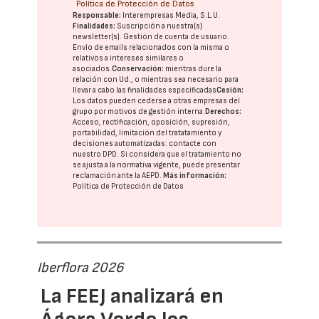
Política de Protección de Datos
Responsable:
Interempresas Media, S.L.U.
Finalidades:
Suscripción a nuestra(s)
newsletter(s). Gestión de cuenta de usuario.
Envío de emails relacionados con la misma o
relativos a intereses similares o
asociados.
Conservación:
mientras dure la
relación con Ud., o mientras sea necesario para
llevar a cabo las finalidades especificadas
Cesión:
Los datos pueden cederse a otras
empresas del
grupo
por motivos de gestión interna.
Derechos:
Acceso, rectificación, oposición, supresión,
portabilidad, limitación del tratatamiento y
decisiones automatizadas:
contacte con
nuestro DPD
. Si considera que el tratamiento no
se ajusta a la normativa vigente, puede presentar
reclamación ante la
AEPD
.
Más información:
Política de Protección de Datos
Iberflora 2026
La FEEJ analizará en