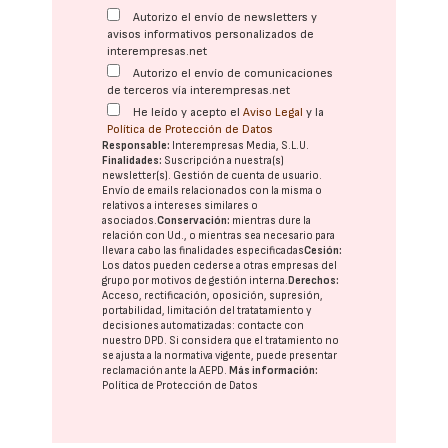
Autorizo el envío de newsletters y
avisos informativos personalizados de
interempresas.net
Autorizo el envío de comunicaciones
de terceros vía interempresas.net
He leído y acepto el
Aviso Legal
y la
Política de Protección de Datos
Responsable:
Interempresas Media, S.L.U.
Finalidades:
Suscripción a nuestra(s)
newsletter(s). Gestión de cuenta de usuario.
Envío de emails relacionados con la misma o
relativos a intereses similares o
asociados.
Conservación:
mientras dure la
relación con Ud., o mientras sea necesario para
llevar a cabo las finalidades especificadas
Cesión:
Los datos pueden cederse a otras
empresas del
grupo
por motivos de gestión interna.
Derechos:
Acceso, rectificación, oposición, supresión,
portabilidad, limitación del tratatamiento y
decisiones automatizadas:
contacte con
nuestro DPD
. Si considera que el tratamiento no
se ajusta a la normativa vigente, puede presentar
reclamación ante la
AEPD
.
Más información:
Política de Protección de Datos