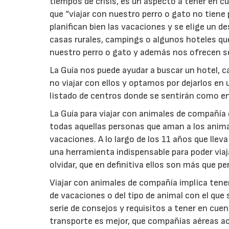
tiempos de crisis, es un aspecto a tener en c
que “viajar con nuestro perro o gato no tiene
planifican bien las vacaciones y se elige un d
casas rurales, campings o algunos hoteles q
nuestro perro o gato y además nos ofrecen ser
La Guía nos puede ayudar a buscar un hotel, c
no viajar con ellos y optamos por dejarlos en
listado de centros donde se sentirán como en
La Guía para viajar con animales de compañía 
todas aquellas personas que aman a los anima
vacaciones. A lo largo de los 11 años que llev
una herramienta indispensable para poder viaja
olvidar, que en definitiva ellos son más que pe
Viajar con animales de compañía implica tener
de vacaciones o del tipo de animal con el que s
serie de consejos y requisitos a tener en cuent
transporte es mejor, que compañías aéreas ac