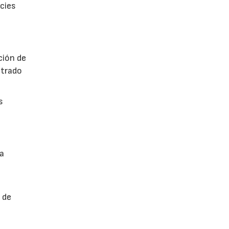
icies
ción de
ntrado
s
a
 de