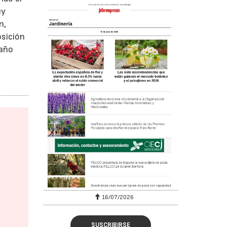
ey
n,
osición
maño
16/07/2026
SUSCRIBIRSE