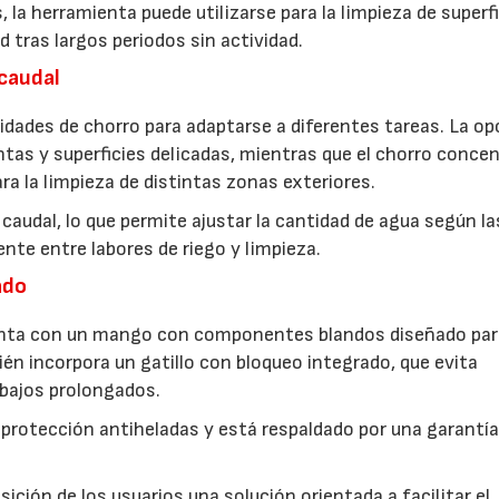
, la herramienta puede utilizarse para la limpieza de superf
 tras largos periodos sin actividad.
 caudal
idades de chorro para adaptarse a diferentes tareas. La op
antas y superficies delicadas, mientras que el chorro conce
ra la limpieza de distintas zonas exteriores.
caudal, lo que permite ajustar la cantidad de agua según la
nte entre labores de riego y limpieza.
ado
uenta con un mango con componentes blandos diseñado par
ién incorpora un gatillo con bloqueo integrado, que evita
abajos prolongados.
 protección antiheladas y está respaldado por una garantía
ción de los usuarios una solución orientada a facilitar el