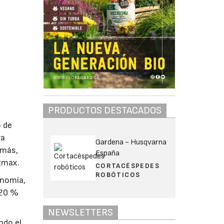
PRODUCTOS DESTACADOS
o de
ra
Gardena - Husqvarna
emás,
España
atmax.
CORTACÉSPEDES
ROBÓTICOS
onomía,
 20 %
NEWSLETTERS
ndo el