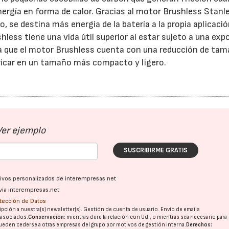
energía en forma de calor. Gracias al motor Brushless Stanl
o, se destina más energía de la batería a la propia aplicació
ess tiene una vida útil superior al estar sujeto a una exp
 a que el motor Brushless cuenta con una reducción de ta
ricar en un tamaño más compacto y ligero.
Ver ejemplo
SUSCRIBIRME GRATIS
ativos personalizados de interempresas.net
vía interempresas.net
16/07/2026
30/07/2026
otección de Datos
pción a nuestra(s) newsletter(s). Gestión de cuenta de usuario. Envío de emails
o asociados.
Conservación:
mientras dure la relación con Ud., o mientras sea necesario para
ueden cederse a otras
empresas del grupo
por motivos de gestión interna.
Derechos: