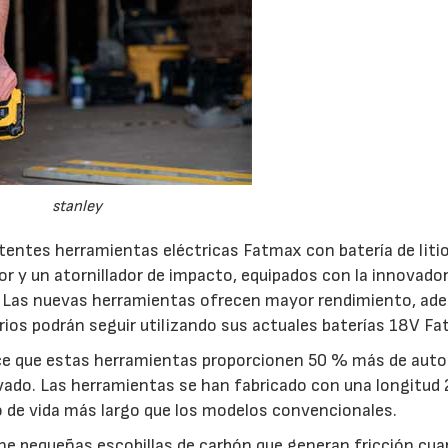
stanley
entes herramientas eléctricas Fatmax con batería de liti
tor y un atornillador de impacto, equipados con la innovado
s. Las nuevas herramientas ofrecen mayor rendimiento, ad
arios podrán seguir utilizando sus actuales baterías 18V F
ce que estas herramientas proporcionen 50 % más de aut
ado. Las herramientas se han fabricado con una longitud
o de vida más largo que los modelos convencionales.
e pequeñas escobillas de carbón que generan fricción cua