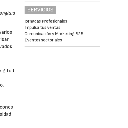
SERVICIOS
longitud
Jornadas Profesionales
Impulsa tus ventas
varios
Comunicación y Marketing B2B
isar
Eventos sectoriales
evados
ongitud
o.
incones
esidad