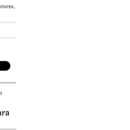
riores,
o
ara