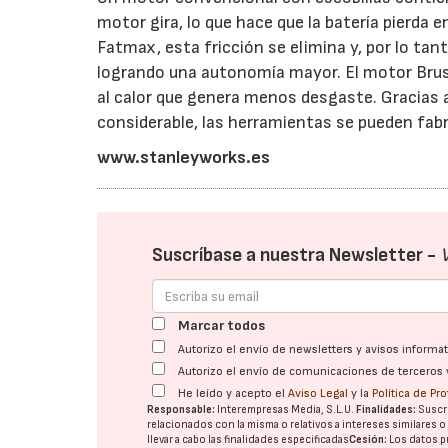
motor gira, lo que hace que la batería pierda 
Fatmax, esta fricción se elimina y, por lo tant
logrando una autonomía mayor. El motor Brushl
al calor que genera menos desgaste. Gracias
considerable, las herramientas se pueden fab
www.stanleyworks.es
Suscríbase a nuestra Newsletter -
Marcar todos
Autorizo el envío de newsletters y avisos inform
Autorizo el envío de comunicaciones de terceros 
He leído y acepto el
Aviso Legal
y la
Política de Pr
Responsable:
Interempresas Media, S.L.U.
Finalidades:
Suscri
relacionados con la misma o relativos a intereses similares 
llevar a cabo las finalidades especificadas
Cesión:
Los datos p