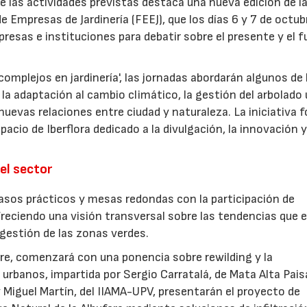
re las actividades previstas destaca una nueva edición de l
 Empresas de Jardinería (FEEJ), que los días 6 y 7 de octub
presas e instituciones para debatir sobre el presente y el f
omplejos en jardinería', las jornadas abordarán algunos de 
la adaptación al cambio climático, la gestión del arbolado
las nuevas relaciones entre ciudad y naturaleza. La iniciativa
acio de Iberflora dedicado a la divulgación, la innovación y
el sector
sos prácticos y mesas redondas con la participación de
freciendo una visión transversal sobre las tendencias que 
a gestión de las zonas verdes.
ubre, comenzará con una ponencia sobre rewilding y la
urbanos, impartida por Sergio Carratalá, de Mata Alta Pais
 Miguel Martín, del IIAMA-UPV, presentarán el proyecto de