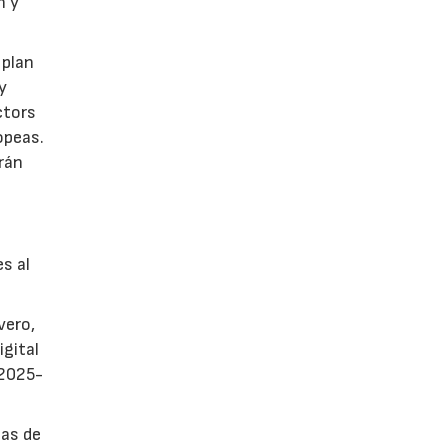
n y
 plan
y
ctors
opeas.
rán
es al
vero,
igital
 2025-
sas de