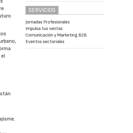
as
re
SERVICIOS
uturo
Jornadas Profesionales
Impulsa tus ventas
los
Comunicación y Marketing B2B
 urbano,
Eventos sectoriales
 forma
 el
están
ajisme.