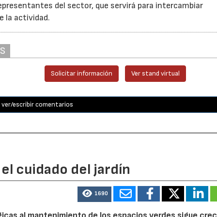
epresentantes del sector, que servirá para intercambiar
e la actividad.
AS
Solicitar información
Ver stand virtual
ver/escribir comentarios
el cuidado del jardín
1690
ógicas al mantenimiento de los espacios verdes sigue cre