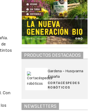
añía.
n de
stintos
PRODUCTOS DESTACADOS
Gardena - Husqvarna
España
CORTACÉSPEDES
ROBÓTICOS
l. Con
 los
NEWSLETTERS