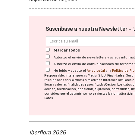
Suscríbase a nuestra Newsletter -
Marcar todos
Autorizo el envío de newsletters y avisos inform
Autorizo el envío de comunicaciones de terceros 
He leído y acepto el
Aviso Legal
y la
Política de Pr
Responsable:
Interempresas Media, S.L.U.
Finalidades:
Suscri
relacionados con la misma o relativos a intereses similares 
llevar a cabo las finalidades especificadas
Cesión:
Los datos p
Acceso, rectificación, oposición, supresión, portabilidad, l
considera que el tratamiento no se ajusta a la normativa vige
Datos
Iberflora 2026