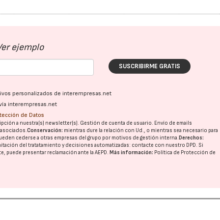
Ver ejemplo
SUSCRIBIRME GRATIS
ativos personalizados de interempresas.net
vía interempresas.net
otección de Datos
pción a nuestra(s) newsletter(s). Gestión de cuenta de usuario. Envío de emails
o asociados.
Conservación:
mientras dure la relación con Ud., o mientras sea necesario para
ueden cederse a otras
empresas del grupo
por motivos de gestión interna.
Derechos:
imitación del tratatamiento y decisiones automatizadas:
contacte con nuestro DPD
. Si
nte, puede presentar reclamación ante la
AEPD
.
Más información:
Política de Protección de
16/07/2026
30/07/2026