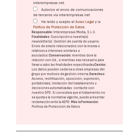
interempresas.net
Autorizo el envío de comunicaciones
de terceros vía interempresas.net
He leído y acepto el
Aviso Legal
y la
Política de Protección de Datos
Responsable:
Interempresas Media, S.L.U.
Finalidades:
Suscripción a nuestra(s)
newsletter(s). Gestión de cuenta de usuario.
Envío de emails relacionados con la misma o
relativos a intereses similares o
asociados.
Conservación:
mientras dure la
relación con Ud., o mientras sea necesario para
llevar a cabo las finalidades especificadas
Cesión:
Los datos pueden cederse a otras
empresas del
grupo
por motivos de gestión interna.
Derechos:
Acceso, rectificación, oposición, supresión,
portabilidad, limitación del tratatamiento y
decisiones automatizadas:
contacte con
nuestro DPD
. Si considera que el tratamiento no
se ajusta a la normativa vigente, puede presentar
reclamación ante la
AEPD
.
Más información:
Política de Protección de Datos